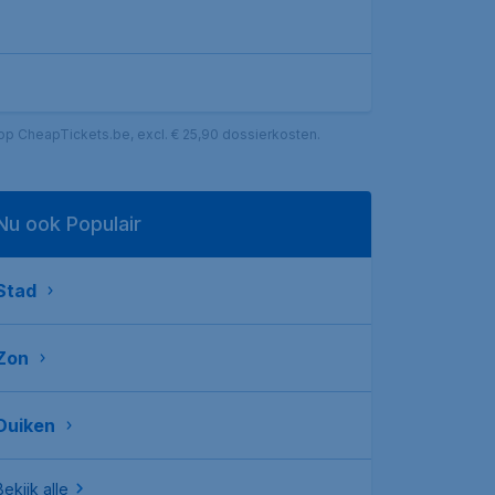
 op CheapTickets.be, excl. € 25,90 dossierkosten.
Nu ook Populair
Stad
Zon
Duiken
Bekijk alle