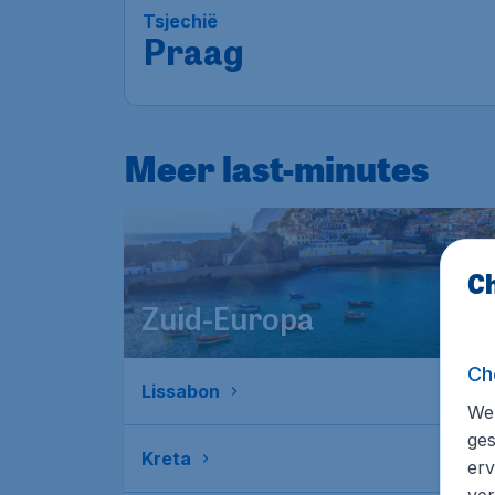
Tsjechië
Praag
Meer last-minutes
Ch
Zuid-Europa
Ch
Lissabon
We 
ges
Kreta
erv
ver