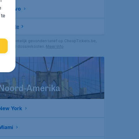
e
Sarajevo
 te
Bekijk alle
agst recentelijk gevonden tarief op CheapTickets.be,
l. € 25,90 dossierkosten.
Meer info
Noord-Amerika
New York
Miami