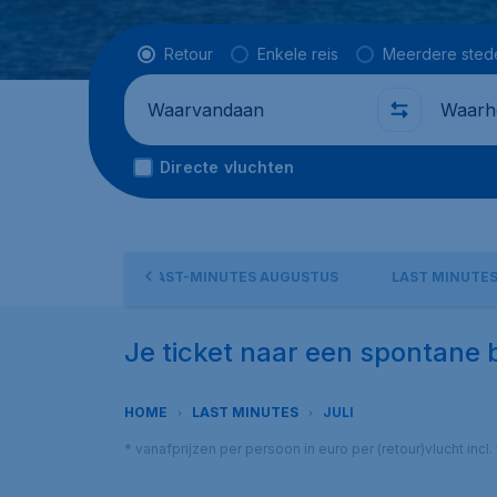
Vluchttype
Retour
Enkele reis
Meerdere sted
Waarvandaan
Waarhe
Directe vluchten
AST-MINUTES
LAST-MINUTES AUGUSTUS
LAST MINUTES
Je ticket naar een spontane br
HOME
LAST MINUTES
JULI
* vanafprijzen per persoon in euro per (retour)vlucht in