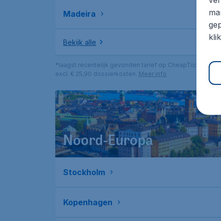
mar
Madeira
gep
kli
Bekijk alle
*laagst recentelijk gevonden tarief op CheapTickets.be,
excl. € 25,90 dossierkosten.
Meer info
Noord-Europa
Stockholm
Kopenhagen