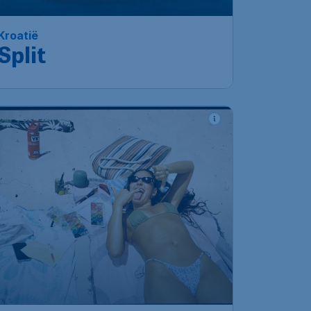
Kroatië
Split