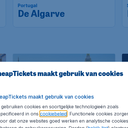
Portugal
De Algarve
eapTickets maakt gebruik van cookies
West-Europa
eapTickets maakt gebruik van cookies
Londen
gebruiken cookies en soortgelijke technologieën zoals
pecificeerd in ons
cookiebeleid
. Functionele cookies zorge
Dublin
oor dat onze websites goed werken en analytische cookie
beteren de gebruikerservaring. Derden (
bekijk lijst
) plaatse