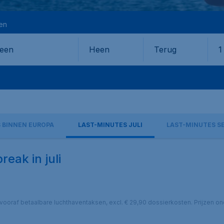
en
Heen
Terug
1
en
 BINNEN EUROPA
LAST-MINUTES JULI
LAST-MINUTES S
eak in juli
cl. vooraf betaalbare luchthaventaksen, excl. € 29,90 dossierkosten. Prijzen