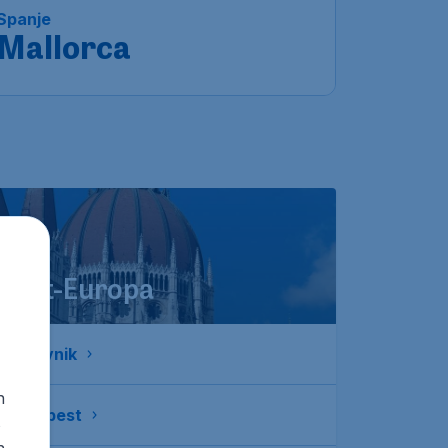
Spanje
Mallorca
Oost-Europa
Dubrovnik
n
Boedapest
s
n