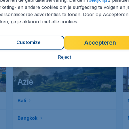
keting- en andere cookies om je surfgedrag te volgen en j
Edinburgh
ersonaliseerde advertenties te tonen. Door op Accepteren
kken, ga je akkoord met alle cookies.
Bekijk alle
*laagst recentelijk gevonden tarief op CheapTickets.be,
*la
Accepteren
Customize
excl. € 25,90 dossierkosten.
Meer info
exc
Reject
Azië
Bali
Bangkok