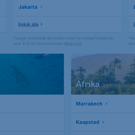
Jakarta
Bekijk alle
*laagst recentelijk gevonden tarief op CheapTickets.be,
*la
excl. € 25,90 dossierkosten.
Meer info
exc
Afrika
Marrakech
Kaapstad