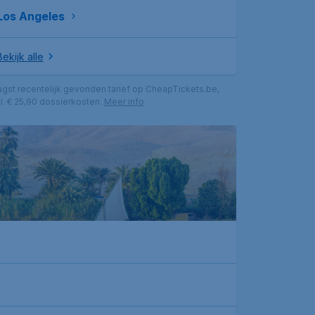
Los Angeles
Bekijk alle
agst recentelijk gevonden tarief op CheapTickets.be,
l. € 25,90 dossierkosten.
Meer info