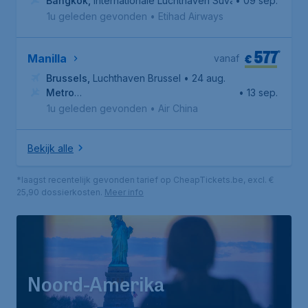
Bangkok
,
Internationale Luchthaven Suvarnabhumi
• 09 sep.
1u geleden gevonden
•
Etihad Airways
577
*
€
Manilla
vanaf
Brussels
,
Luchthaven Brussel
• 24 aug.
Metro
• 13 sep.
Manila
,
Ninoy Aquino International Airport
1u geleden gevonden
•
Air China
Bekijk alle
*laagst recentelijk gevonden tarief op CheapTickets.be, excl. €
25,90 dossierkosten.
Meer info
Noord-Amerika