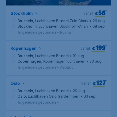
56
*
€
Stockholm
vanaf
Brussels
,
Luchthaven Brussel Zuid Charleroi
• 26 aug.
Stockholm
,
Luchthaven Stockholm-Arlanda
• 08 sep.
1u geleden gevonden
•
Ryanair
199
*
€
Kopenhagen
vanaf
Brussels
,
Luchthaven Brussel
• 19 aug.
Copenhagen
,
Kopenhagen luchthaven
• 30 aug.
1u geleden gevonden
•
Airbaltic
127
*
€
Oslo
vanaf
Brussels
,
Luchthaven Brussel
• 20 aug.
Oslo
,
Luchthaven Oslo Gardermoen
• 03 sep.
1u geleden gevonden
•