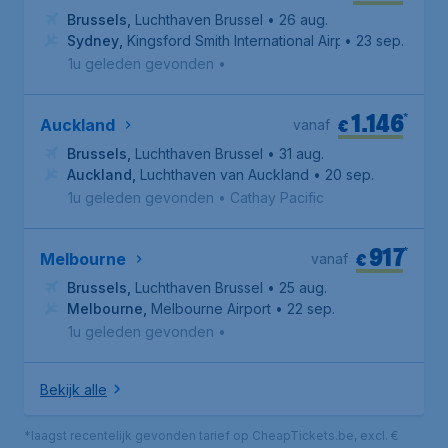
Brussels
,
Luchthaven Brussel
• 26 aug.
Sydney
,
Kingsford Smith International Airport
• 23 sep.
1u geleden gevonden
•
1.146
*
€
Auckland
vanaf
Brussels
,
Luchthaven Brussel
• 31 aug.
Auckland
,
Luchthaven van Auckland
• 20 sep.
1u geleden gevonden
•
Cathay Pacific
917
*
€
Melbourne
vanaf
Brussels
,
Luchthaven Brussel
• 25 aug.
Melbourne
,
Melbourne Airport
• 22 sep.
1u geleden gevonden
•
Bekijk alle
*laagst recentelijk gevonden tarief op CheapTickets.be, excl. €