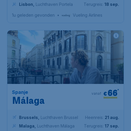
Lisbon
,
Luchthaven Portela
Terugreis:
18 sep.
1u geleden gevonden
•
Vueling Airlines
66
*
Spanje
€
vanaf
Málaga
Brussels
,
Luchthaven Brussel
Heenreis:
21 aug.
Malaga
,
Luchthaven Málaga
Terugreis:
17 sep.