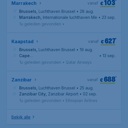
103
*
€
Marrakech
vanaf
Brussels
,
Luchthaven Brussel
• 28 aug.
Marrakech
,
Internationale luchthaven Menara
• 23 sep.
1u geleden gevonden
•
627
*
€
Kaapstad
vanaf
Brussels
,
Luchthaven Brussel
• 19 aug.
Cape
• 13 sep.
Town
,
Cape Town International Airport
1u geleden gevonden
•
Qatar Airways
688
*
€
Zanzibar
vanaf
Brussels
,
Luchthaven Brussel
• 25 aug.
Zanzibar City
,
Zanzibar Airport
• 02 sep.
1u geleden gevonden
•
Ethiopian Airlines
Bekijk alle