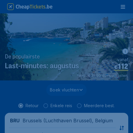
De populairste
vanaf
112
*
Last-minutes: augustus
€
*excl. € 25,90 dossierkosten.
Boek vluchten
Retour
Enkele reis
Meerdere best.
Brussels (Luchthaven Brussel), Belgium
BRU