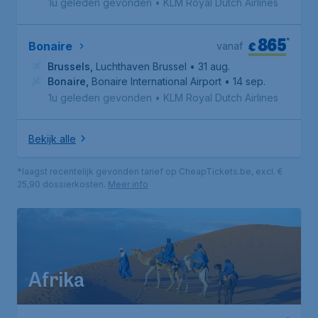
1u geleden gevonden
•
KLM Royal Dutch Airlines
865
*
€
Bonaire
vanaf
Brussels
,
Luchthaven Brussel
• 31 aug.
Bonaire
,
Bonaire International Airport
• 14 sep.
1u geleden gevonden
•
KLM Royal Dutch Airlines
Bekijk alle
*laagst recentelijk gevonden tarief op CheapTickets.be, excl. €
25,90 dossierkosten.
Meer info
Afrika