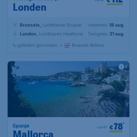
Londen
Brussels
,
Luchthaven Brussel
Heenreis:
18 aug.
London
,
Luchthaven Heathrow
Terugreis:
31 aug.
1u geleden gevonden
•
Brussels Airlines
78
*
Spanje
€
vanaf
Mallorca