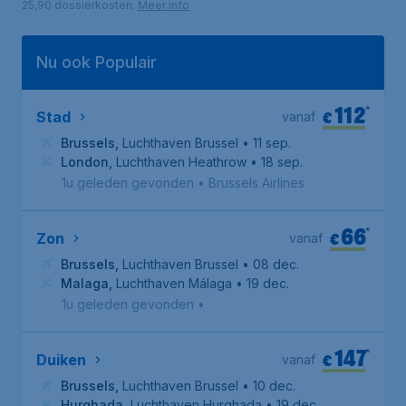
25,90 dossierkosten.
Meer info
Nu ook Populair
112
*
€
Stad
vanaf
Brussels
,
Luchthaven Brussel
• 11 sep.
London
,
Luchthaven Heathrow
• 18 sep.
1u geleden gevonden
•
Brussels Airlines
66
*
€
Zon
vanaf
Brussels
,
Luchthaven Brussel
• 08 dec.
Malaga
,
Luchthaven Málaga
• 19 dec.
1u geleden gevonden
•
147
*
€
Duiken
vanaf
Brussels
,
Luchthaven Brussel
• 10 dec.
Hurghada
,
Luchthaven Hurghada
• 19 dec.