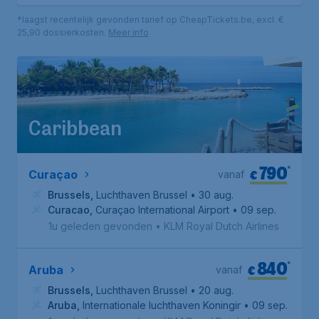
*laagst recentelijk gevonden tarief op CheapTickets.be, excl. €
25,90 dossierkosten.
Meer info
Caribbean
790
*
€
Curaçao
vanaf
Brussels
,
Luchthaven Brussel
• 30 aug.
Curacao
,
Curaçao International Airport
• 09 sep.
1u geleden gevonden
•
KLM Royal Dutch Airlines
840
*
€
Aruba
vanaf
Brussels
,
Luchthaven Brussel
• 20 aug.
Aruba
,
Internationale luchthaven Koningin Beatrix
• 09 sep.