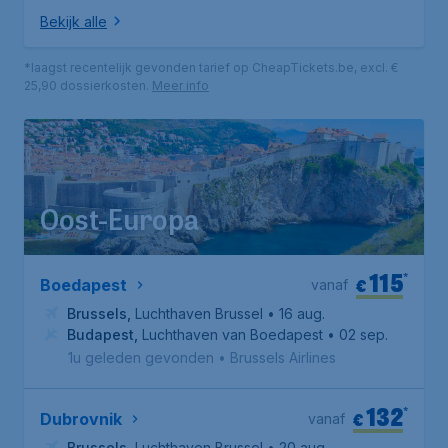
Bekijk alle
*laagst recentelijk gevonden tarief op CheapTickets.be, excl. €
25,90 dossierkosten.
Meer info
Oost-Europa
115
*
€
Boedapest
vanaf
Brussels
,
Luchthaven Brussel
• 16 aug.
Budapest
,
Luchthaven van Boedapest
• 02 sep.
1u geleden gevonden
•
Brussels Airlines
132
*
€
Dubrovnik
vanaf
Brussels
,
Luchthaven Brussel
• 20 aug.