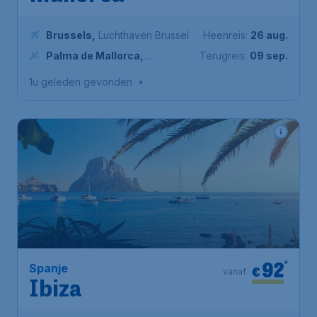
Brussels
,
Luchthaven Brussel
Heenreis:
26 aug.
Palma de Mallorca
,
Terugreis:
09 sep.
Luchthaven Palma de Mallorca
1u geleden gevonden
•
92
*
Spanje
€
vanaf
Ibiza