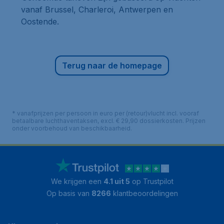
vanaf Brussel, Charleroi, Antwerpen en
Oostende.
Terug naar de homepage
* vanafprijzen per persoon in euro per (retour)vlucht incl. vooraf
betaalbare luchthaventaksen, excl. € 29,90 dossierkosten. Prijzen
onder voorbehoud van beschikbaarheid.
We krijgen een
4.1 uit 5
op Trustpilot
Op basis van
8266
klantbeoordelingen