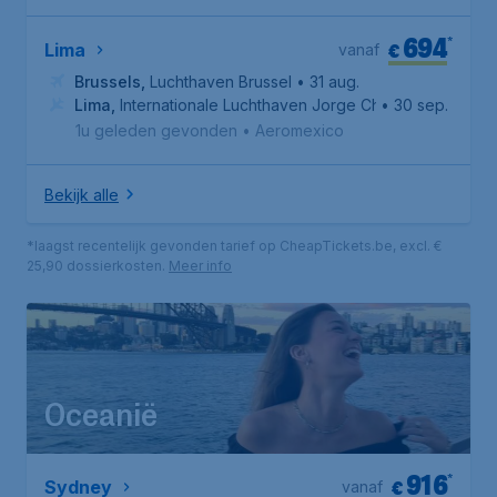
694
*
€
Lima
vanaf
Brussels
,
Luchthaven Brussel
• 31 aug.
Lima
,
Internationale Luchthaven Jorge Chávez
• 30 sep.
1u geleden gevonden
•
Aeromexico
Bekijk alle
*laagst recentelijk gevonden tarief op CheapTickets.be, excl. €
25,90 dossierkosten.
Meer info
Oceanië
916
*
€
Sydney
vanaf