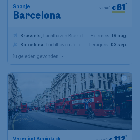
61
*
Spanje
€
vanaf
Barcelona
Brussels
,
Luchthaven Brussel
Heenreis:
19 aug.
Barcelona
,
Luchthaven Josep
Terugreis:
03 sep.
Tarradellas Barcelona-El Prat
1u geleden gevonden
•
112
*
Verenigd Koninkrijk
€
vanaf