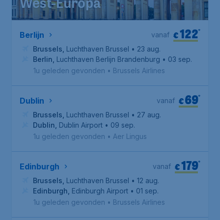
West-Europa
122
*
€
Berlijn
vanaf
Brussels
,
Luchthaven Brussel
• 23 aug.
Berlin
,
Luchthaven Berlijn Brandenburg
• 03 sep.
1u geleden gevonden
•
Brussels Airlines
69
*
€
Dublin
vanaf
Brussels
,
Luchthaven Brussel
• 27 aug.
Dublin
,
Dublin Airport
• 09 sep.
1u geleden gevonden
•
Aer Lingus
179
*
€
Edinburgh
vanaf
Brussels
,
Luchthaven Brussel
• 12 aug.
Edinburgh
,
Edinburgh Airport
• 01 sep.
1u geleden gevonden
•
Brussels Airlines