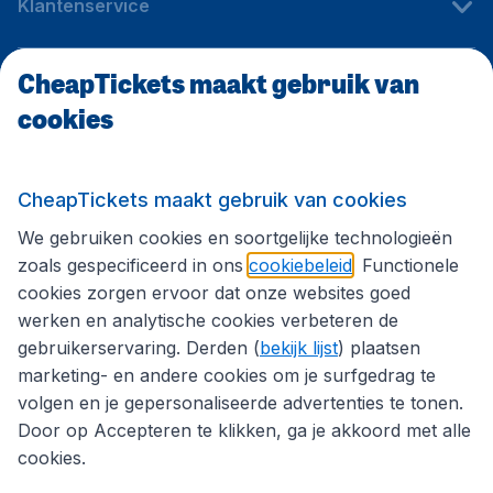
Klantenservice
CheapTickets maakt gebruik van
CheapTickets.be
cookies
Internationale sites
CheapTickets maakt gebruik van cookies
We gebruiken cookies en soortgelijke technologieën
Volg CheapTickets.be
zoals gespecificeerd in ons
cookiebeleid
. Functionele
cookies zorgen ervoor dat onze websites goed
werken en analytische cookies verbeteren de
gebruikerservaring. Derden (
bekijk lijst
) plaatsen
marketing- en andere cookies om je surfgedrag te
volgen en je gepersonaliseerde advertenties te tonen.
Door op Accepteren te klikken, ga je akkoord met alle
cookies.