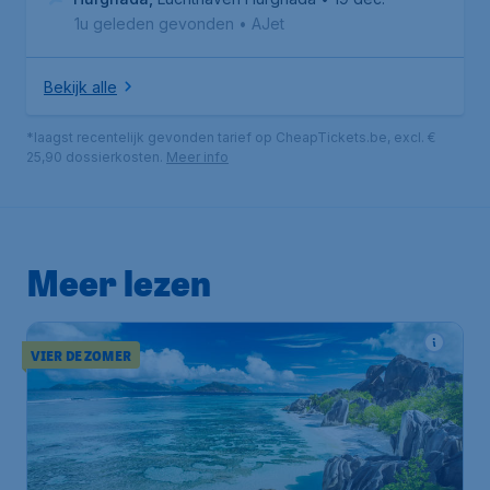
1u geleden gevonden
•
AJet
Bekijk alle
*laagst recentelijk gevonden tarief op CheapTickets.be, excl. €
25,90 dossierkosten.
Meer info
Meer lezen
VIER DE ZOMER