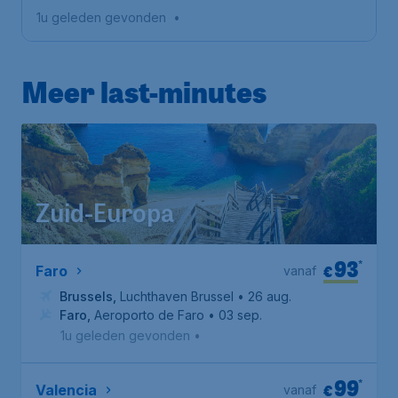
1u geleden gevonden
•
Meer last-minutes
Zuid-Europa
93
*
€
Faro
vanaf
Brussels
,
Luchthaven Brussel
• 26 aug.
Faro
,
Aeroporto de Faro
• 03 sep.
1u geleden gevonden
•
99
*
€
Valencia
vanaf