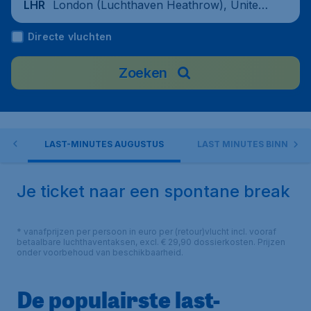
London (Luchthaven Heathrow), United
LHR
Kingdom
Directe vluchten
Zoeken
ES
LAST-MINUTES AUGUSTUS
LAST MINUTES BINNEN E
Je ticket naar een spontane break
* vanafprijzen per persoon in euro per (retour)vlucht incl. vooraf
betaalbare luchthaventaksen, excl. € 29,90 dossierkosten. Prijzen
onder voorbehoud van beschikbaarheid.
De populairste last-