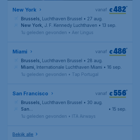
482
*
€
New York
vanaf
Brussels
,
Luchthaven Brussel
• 27 aug.
New York
,
J. F. Kennedy Luchthaven
• 13 sep.
1u geleden gevonden
•
Aer Lingus
486
*
€
Miami
vanaf
Brussels
,
Luchthaven Brussel
• 28 aug.
Miami
,
Internationale Luchthaven Miami
• 16 sep.
1u geleden gevonden
•
Tap Portugal
556
*
€
San Francisco
vanaf
Brussels
,
Luchthaven Brussel
• 30 aug.
San
• 15 sep.
Francisco
,
Internationale luchthaven van San Francisco
1u geleden gevonden
•
ITA Airways
Bekijk alle