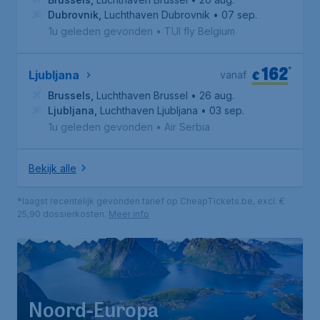
Dubrovnik
,
Luchthaven Dubrovnik
• 07 sep.
1u geleden gevonden
•
TUI fly Belgium
162
*
€
Ljubljana
vanaf
Brussels
,
Luchthaven Brussel
• 26 aug.
Ljubljana
,
Luchthaven Ljubljana
• 03 sep.
1u geleden gevonden
•
Air Serbia
Bekijk alle
*laagst recentelijk gevonden tarief op CheapTickets.be, excl. €
25,90 dossierkosten.
Meer info
Noord-Europa