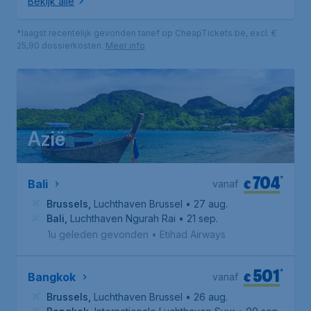
Bekijk alle
*laagst recentelijk gevonden tarief op CheapTickets.be, excl. €
25,90 dossierkosten.
Meer info
Azië
704
*
€
Bali
vanaf
Brussels
,
Luchthaven Brussel
• 27 aug.
Bali
,
Luchthaven Ngurah Rai
• 21 sep.
1u geleden gevonden
•
Etihad Airways
501
*
€
Bangkok
vanaf
Brussels
,
Luchthaven Brussel
• 26 aug.