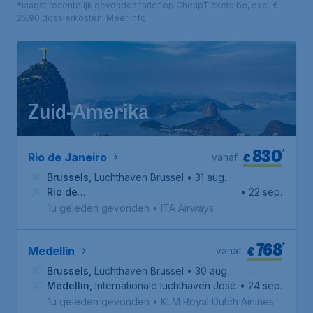
*laagst recentelijk gevonden tarief op CheapTickets.be, excl. €
25,90 dossierkosten.
Meer info
Zuid-Amerika
830
*
€
Rio de Janeiro
vanaf
Brussels
,
Luchthaven Brussel
• 31 aug.
Rio de
• 22 sep.
Janeiro
,
Internationale Luchthaven Antônio Carlos Jobim
1u geleden gevonden
•
ITA Airways
768
*
€
Medellín
vanaf
Brussels
,
Luchthaven Brussel
• 30 aug.
Medellin
,
Internationale luchthaven José María Córdova
• 24 sep.
1u geleden gevonden
•
KLM Royal Dutch Airlines