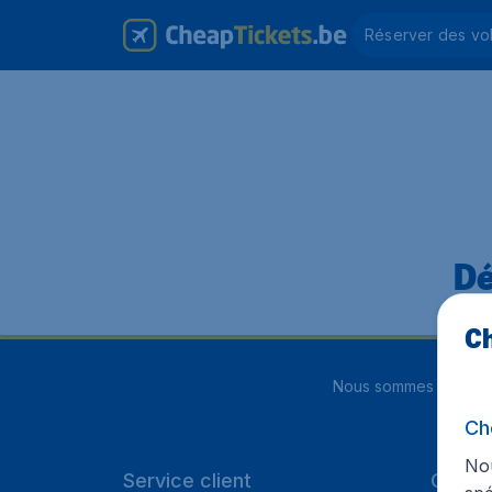
Réserver des vo
Dé
Ch
Nous sommes notés
4
Ch
Nou
Service client
Cheap