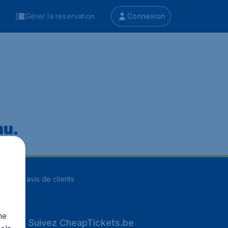
Gérer la réservation
Connexion
nu.
ur
8255
avis de clients
me
Suivez CheapTickets.be