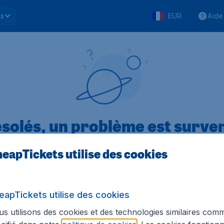
ls
EUR
Aide
solés, un problème est surve
eapTickets utilise des cookies
.1 sur 5
sur Trustpilot
Basé s
eapTickets utilise des cookies
s utilisons des cookies et des technologies similaires com
Tickets.be
Sites internationaux