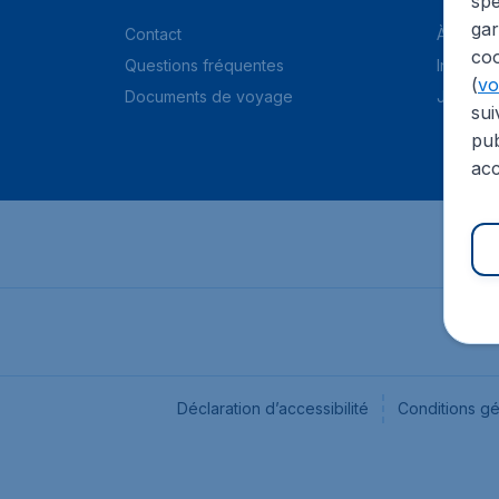
spé
gar
Contact
À propo
coo
Questions fréquentes
Informat
(
voi
Documents de voyage
Jobs
sui
pub
acc
Déclaration d’accessibilité
Conditions g