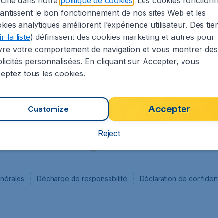
cifié dans notre
politique de cookies
. Les cookies fonctionn
antissent le bon fonctionnement de nos sites Web et les
s
Flugladen.de
kies analytiques améliorent l’expérience utilisateur. Des tie
ion Légale
CheapTickets.ch
r la liste
) définissent des cookies marketing et autres pour
CheapTickets.sg
vre votre comportement de navigation et vous montrer des
CheapTickets.nl
licités personnalisées. En cliquant sur Accepter, vous
eptez tous les cookies.
Accepter
Customize
Reject
énérales
Décharge de responsabilité
Déclaration de confident