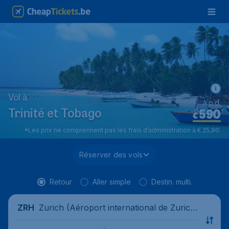
Vol à
à.p.d.
590
*
Trinité et Tobago
€
*Les prix ne comprennent pas les frais d’administration à € 25,90.
Réserver des vols
Retour
Aller simple
Destin. multi.
Zurich (Aéroport international de Zuric
ZRH
h), Suisse