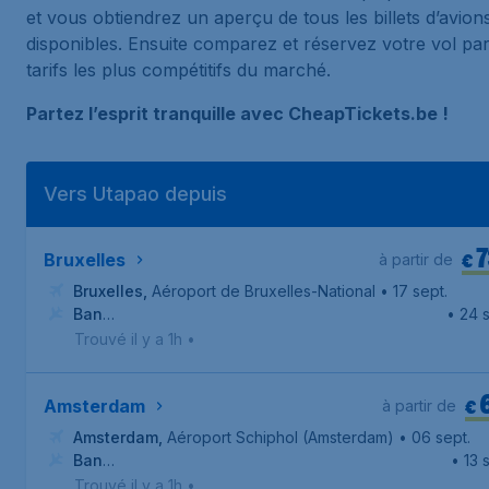
et vous obtiendrez un aperçu de tous les billets d’avion
disponibles. Ensuite comparez et réservez votre vol par
tarifs les plus compétitifs du marché.
Partez l’esprit tranquille avec CheapTickets.be !
Vers Utapao depuis
€
Bruxelles
à partir de
Bruxelles
,
Aéroport de Bruxelles-National
• 17 sept.
Ban
• 24 s
Chang
,
Aéroport international de Pattaya-U-Tapao
Trouvé il y a 1h
•
€
Amsterdam
à partir de
Amsterdam
,
Aéroport Schiphol (Amsterdam)
• 06 sept.
Ban
• 13 
Chang
,
Aéroport international de Pattaya-U-Tapao
Trouvé il y a 1h
•