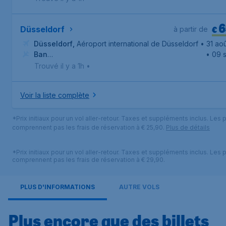
6
€
Düsseldorf
à partir de
Düsseldorf
,
Aéroport international de Düsseldorf
• 31 ao
Ban
• 09 s
Chang
,
Aéroport international de Pattaya-U-Tapao
Trouvé il y a 1h
•
Voir la liste complète
*Prix initiaux pour un vol aller-retour. Taxes et suppléments inclus. Les p
comprennent pas les frais de réservation à € 25,90.
Plus de détails
*Prix initiaux pour un vol aller-retour. Taxes et suppléments inclus. Les p
comprennent pas les frais de réservation à € 29,90.
PLUS D'INFORMATIONS
AUTRE VOLS
Plus encore que des billets