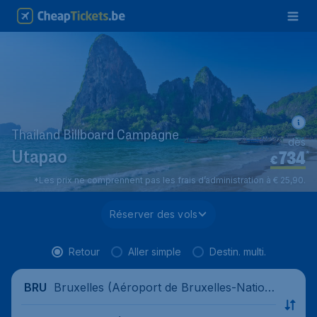
Thailand Billboard Campagne
dès
734
*
Utapao
€
*Les prix ne comprennent pas les frais d’administration à € 25,90.
Réserver des vols
Retour
Aller simple
Destin. multi.
Bruxelles (Aéroport de Bruxelles-Nation
BRU
al), Belgique