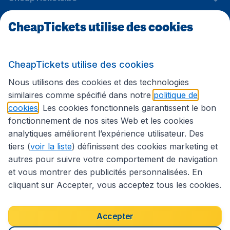
CheapTickets utilise des cookies
Sites internationaux
CheapTickets utilise des cookies
Suivez CheapTickets.be
Nous utilisons des cookies et des technologies
similaires comme spécifié dans notre
politique de
cookies
. Les cookies fonctionnels garantissent le bon
fonctionnement de nos sites Web et les cookies
analytiques améliorent l’expérience utilisateur. Des
tiers (
voir la liste
) définissent des cookies marketing et
autres pour suivre votre comportement de navigation
et vous montrer des publicités personnalisées. En
cliquant sur Accepter, vous acceptez tous les cookies.
Déclaration d’accessibilité
Conditions générales
Décharge de responsabilité
Déclaration de confidentialité
Cookies
Accepter
Droits d’auteur © 2026