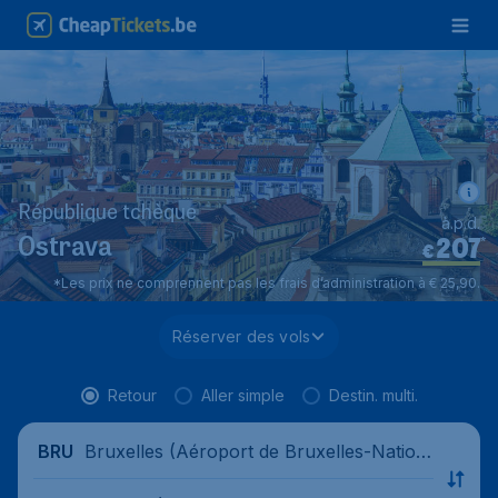
République tchèque
à.p.d.
207
*
Ostrava
€
*Les prix ne comprennent pas les frais d’administration à € 25,90.
Réserver des vols
Retour
Aller simple
Destin. multi.
Bruxelles (Aéroport de Bruxelles-Nation
BRU
al), Belgique