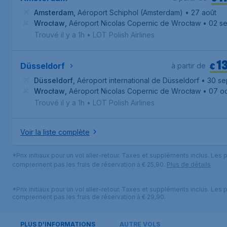
Amsterdam
,
Aéroport Schiphol (Amsterdam)
• 27 août
Wrocław
,
Aéroport Nicolas Copernic de Wrocław
• 02 se
Trouvé il y a 1h
•
LOT Polish Airlines
1
€
Düsseldorf
à partir de
Düsseldorf
,
Aéroport international de Düsseldorf
• 30 se
Wrocław
,
Aéroport Nicolas Copernic de Wrocław
• 07 oc
Trouvé il y a 1h
•
LOT Polish Airlines
Voir la liste complète
*Prix initiaux pour un vol aller-retour. Taxes et suppléments inclus. Les p
comprennent pas les frais de réservation à € 25,90.
Plus de détails
*Prix initiaux pour un vol aller-retour. Taxes et suppléments inclus. Les p
comprennent pas les frais de réservation à € 29,90.
PLUS D'INFORMATIONS
AUTRE VOLS