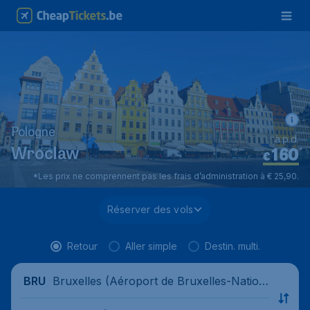
Pologne
à.p.d.
160
*
Wroclaw
€
*Les prix ne comprennent pas les frais d’administration à € 25,90.
Réserver des vols
Retour
Aller simple
Destin. multi.
Bruxelles (Aéroport de Bruxelles-Nation
BRU
al), Belgique