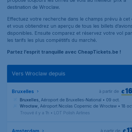
propose toujours les offres de vols au meilleur prix à
destination de Wroclaw.
Effectuez votre recherche dans le champs prévu à cet 
et vous obtiendrez un aperçu de tous les billets d’avion
disponibles. Ensuite comparez et réservez votre vol pa
les tarifs les plus compétitifs du marché.
Partez l’esprit tranquille avec CheapTickets.be !
Vers Wroclaw depuis
1
€
Bruxelles
à partir de
Bruxelles
,
Aéroport de Bruxelles-National
• 09 oct.
Wrocław
,
Aéroport Nicolas Copernic de Wrocław
• 18 oct
Trouvé il y a 1h
•
LOT Polish Airlines
1
€
Amsterdam
à partir de