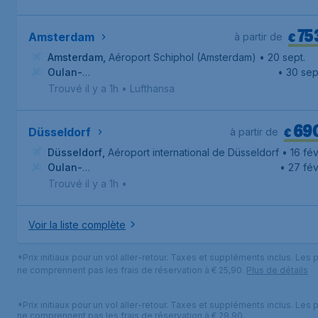
75
€
Amsterdam
à partir de
Amsterdam
,
Aéroport Schiphol (Amsterdam)
• 20 sept.
Oulan-
• 30 sep
Bator
,
Aéroport international d'Oulan-Bator
Trouvé il y a 1h
•
Lufthansa
69
€
Düsseldorf
à partir de
Düsseldorf
,
Aéroport international de Düsseldorf
• 16 fév
Oulan-
• 27 fév
Bator
,
Aéroport international d'Oulan-Bator
Trouvé il y a 1h
•
Voir la liste complète
*Prix initiaux pour un vol aller-retour. Taxes et suppléments inclus. Les p
ne comprennent pas les frais de réservation à € 25,90.
Plus de détails
*Prix initiaux pour un vol aller-retour. Taxes et suppléments inclus. Les p
ne comprennent pas les frais de réservation à € 29,90.