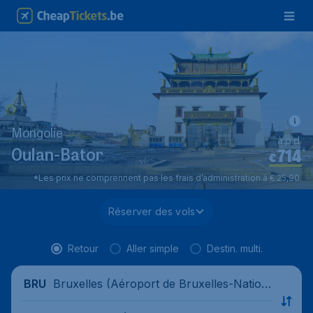
Mongolie
à.p.d.
714
*
Oulan-Bator
€
*Les prix ne comprennent pas les frais d’administration à € 25,90.
Réserver des vols
Retour
Aller simple
Destin. multi.
Bruxelles (Aéroport de Bruxelles-Nation
BRU
al), Belgique