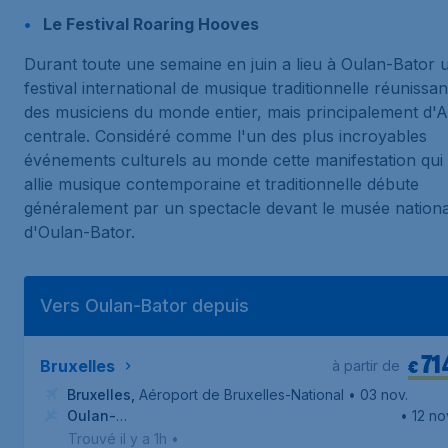
Le Festival Roaring Hooves
Durant toute une semaine en juin a lieu à Oulan-Bator 
festival international de musique traditionnelle réunissan
des musiciens du monde entier, mais principalement d'A
centrale. Considéré comme l'un des plus incroyables
événements culturels au monde cette manifestation qui
allie musique contemporaine et traditionnelle débute
généralement par un spectacle devant le musée nationa
d'Oulan-Bator.
Vers Oulan-Bator depuis
71
€
Bruxelles
à partir de
Bruxelles
,
Aéroport de Bruxelles-National
• 03 nov.
Oulan-
• 12 no
Bator
,
Aéroport international d'Oulan-Bator
Trouvé il y a 1h
•