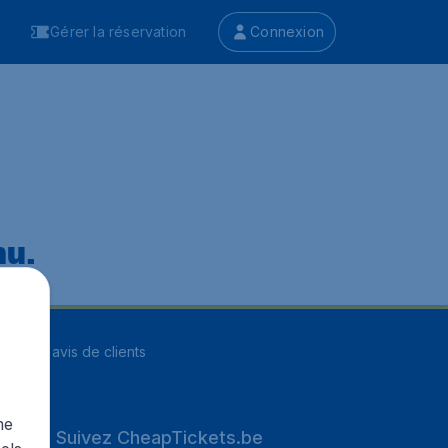
Gérer la réservation
Connexion
nu.
ur
8255
avis de clients
me
Suivez CheapTickets.be