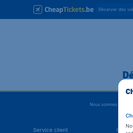
Réserver des vo
Dé
Ch
Nous sommes notés
4
Ch
Nou
Service client
Cheap