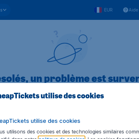
ls
EUR
Aide
solés, un problème est surve
eapTickets utilise des cookies
.1 sur 5
sur Trustpilot
Basé s
eapTickets utilise des cookies
s utilisons des cookies et des technologies similaires com
Tickets.be
Sites internationaux