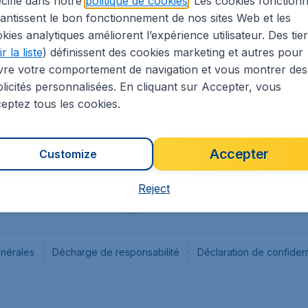
cifié dans notre
politique de cookies
. Les cookies fonctionn
antissent le bon fonctionnement de nos sites Web et les
s
Flugladen.de
kies analytiques améliorent l’expérience utilisateur. Des tie
ion Légale
CheapTickets.ch
r la liste
) définissent des cookies marketing et autres pour
CheapTickets.sg
vre votre comportement de navigation et vous montrer des
CheapTickets.nl
licités personnalisées. En cliquant sur Accepter, vous
eptez tous les cookies.
Accepter
Customize
Reject
énérales
Décharge de responsabilité
Déclaration de confident