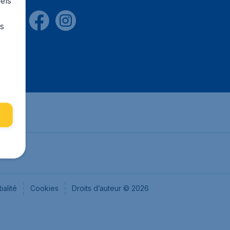
els
rs
ialité
Cookies
Droits d’auteur © 2026