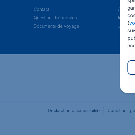
spé
gar
Contact
À propo
coo
Questions fréquentes
Informat
(
voi
Documents de voyage
Jobs
sui
pub
acc
Déclaration d’accessibilité
Conditions g