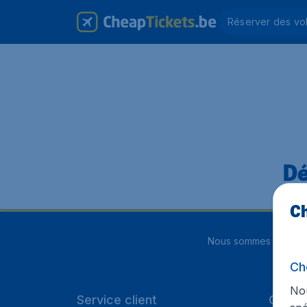
Réserver des vo
Dé
Ch
Nous sommes notés
4
Ch
Nou
Service client
Cheap