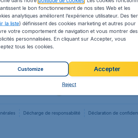
cifié dans notre
politique de cookies
. Les cookies fonctionn
antissent le bon fonctionnement de nos sites Web et les
s
Flugladen.de
kies analytiques améliorent l’expérience utilisateur. Des tie
ion Légale
CheapTickets.ch
r la liste
) définissent des cookies marketing et autres pour
CheapTickets.sg
vre votre comportement de navigation et vous montrer des
CheapTickets.nl
licités personnalisées. En cliquant sur Accepter, vous
eptez tous les cookies.
Accepter
Customize
Reject
énérales
Décharge de responsabilité
Déclaration de confident