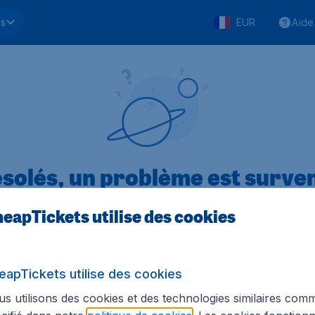
ls
EUR
Aide
solés, un problème est surve
eapTickets utilise des cookies
.1 sur 5
sur Trustpilot
Basé s
eapTickets utilise des cookies
s utilisons des cookies et des technologies similaires com
Tickets.be
Sites internationaux