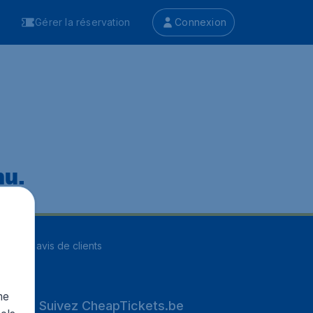
Gérer la réservation
Connexion
nu.
ur
8255
avis de clients
me
Suivez CheapTickets.be