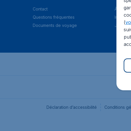
spé
gar
Contact
À propo
coo
Questions fréquentes
Informat
(
voi
Documents de voyage
Jobs
sui
pub
acc
Déclaration d’accessibilité
Conditions g