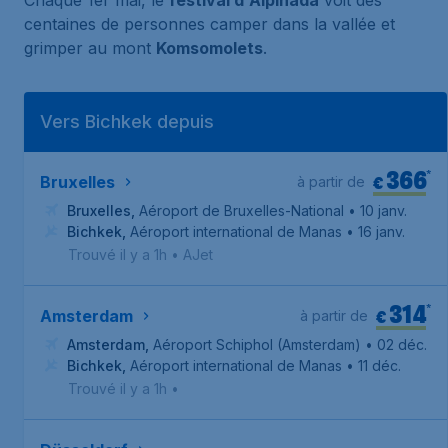
Chaque 1er mai, le
festival d'Alpinada
voit des
centaines de personnes camper dans la vallée et
grimper au mont
Komsomolets
.
Vers Bichkek depuis
366
*
€
Bruxelles
à partir de
Bruxelles
,
Aéroport de Bruxelles-National
• 10 janv.
Bichkek
,
Aéroport international de Manas
• 16 janv.
Trouvé il y a 1h
•
AJet
314
*
€
Amsterdam
à partir de
Amsterdam
,
Aéroport Schiphol (Amsterdam)
• 02 déc.
Bichkek
,
Aéroport international de Manas
• 11 déc.
Trouvé il y a 1h
•