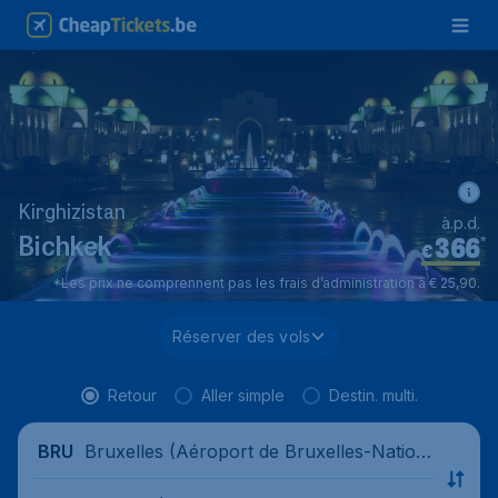
Kirghizistan
à.p.d.
366
*
Bichkek
€
*Les prix ne comprennent pas les frais d’administration à € 25,90.
Réserver des vols
Retour
Aller simple
Destin. multi.
Bruxelles (Aéroport de Bruxelles-Nation
BRU
al), Belgique