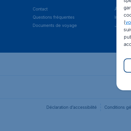
spé
gar
Contact
À propo
coo
Questions fréquentes
Informat
(
voi
Documents de voyage
Jobs
sui
pub
acc
Déclaration d’accessibilité
Conditions g