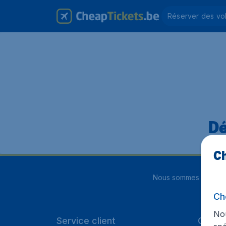
Réserver des vo
Dé
Ch
Nous sommes notés
4
Ch
Nou
Service client
Cheap