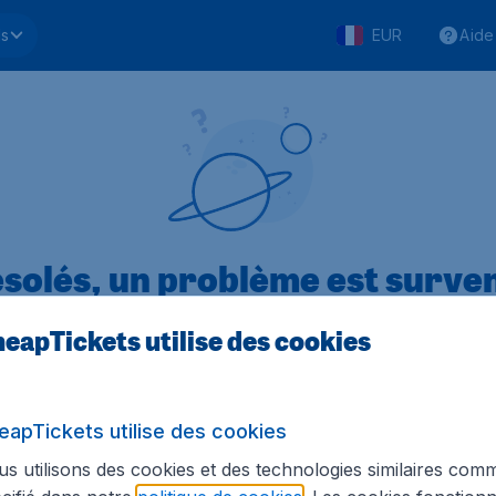
ls
EUR
Aide
solés, un problème est surve
eapTickets utilise des cookies
.1 sur 5
sur Trustpilot
Basé s
eapTickets utilise des cookies
s utilisons des cookies et des technologies similaires com
Tickets.be
Sites internationaux