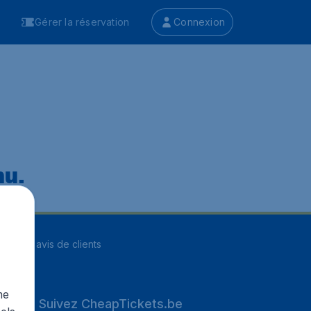
Gérer la réservation
Connexion
nu.
ur
8255
avis de clients
me
Suivez CheapTickets.be