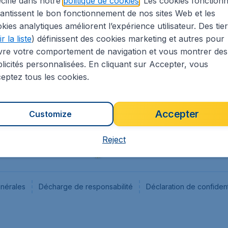
cifié dans notre
politique de cookies
. Les cookies fonctionn
antissent le bon fonctionnement de nos sites Web et les
s
Flugladen.de
kies analytiques améliorent l’expérience utilisateur. Des tie
ion Légale
CheapTickets.ch
r la liste
) définissent des cookies marketing et autres pour
CheapTickets.sg
vre votre comportement de navigation et vous montrer des
CheapTickets.nl
licités personnalisées. En cliquant sur Accepter, vous
eptez tous les cookies.
Accepter
Customize
Reject
énérales
Décharge de responsabilité
Déclaration de confident