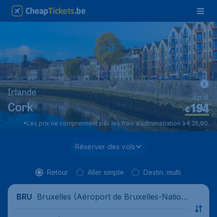
Irlande
à.p.d.
194
*
Cork
€
*Les prix ne comprennent pas les frais d’administration à € 25,90.
Réserver des vols
Retour
Aller simple
Destin. multi.
Bruxelles (Aéroport de Bruxelles-Nation
BRU
al), Belgique