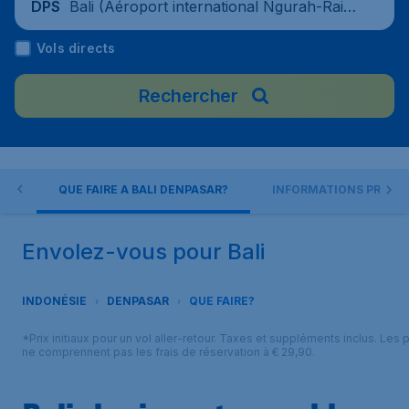
Bali (Aéroport international Ngurah-Rai),
DPS
Indonésie
Vols directs
Rechercher
SAR
QUE FAIRE À BALI DENPASAR?
INFORMATIONS PRATI
Envolez-vous pour Bali
INDONÉSIE
DENPASAR
QUE FAIRE?
*Prix initiaux pour un vol aller-retour. Taxes et suppléments inclus. Les p
ne comprennent pas les frais de réservation à € 29,90.