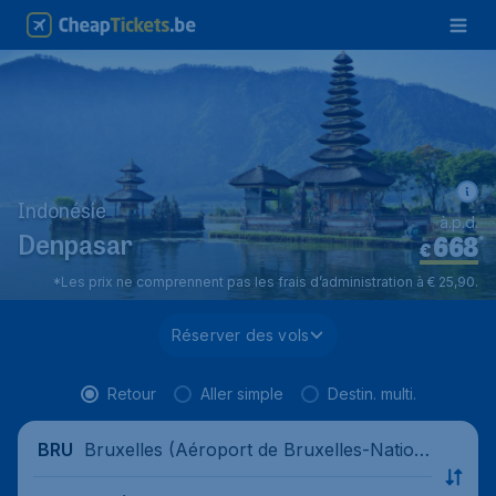
Indonésie
à.p.d.
668
*
Denpasar
€
*Les prix ne comprennent pas les frais d’administration à € 25,90.
Réserver des vols
Retour
Aller simple
Destin. multi.
Bruxelles (Aéroport de Bruxelles-Nation
BRU
al), Belgique