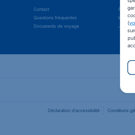
spé
gar
Contact
À propo
coo
Questions fréquentes
Informat
(
voi
Documents de voyage
Jobs
sui
pub
acc
Déclaration d’accessibilité
Conditions g