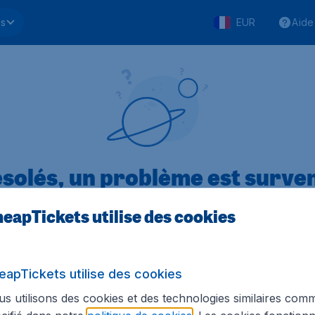
ls
EUR
Aide
solés, un problème est surve
eapTickets utilise des cookies
.1 sur 5
sur Trustpilot
Basé s
eapTickets utilise des cookies
s utilisons des cookies et des technologies similaires com
Tickets.be
Sites internationaux