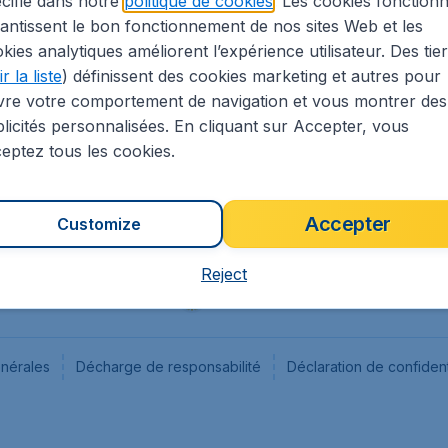
cifié dans notre
politique de cookies
. Les cookies fonctionn
antissent le bon fonctionnement de nos sites Web et les
s
Flugladen.de
kies analytiques améliorent l’expérience utilisateur. Des tie
ion Légale
CheapTickets.ch
r la liste
) définissent des cookies marketing et autres pour
CheapTickets.sg
vre votre comportement de navigation et vous montrer des
CheapTickets.nl
licités personnalisées. En cliquant sur Accepter, vous
eptez tous les cookies.
Accepter
Customize
Reject
énérales
Décharge de responsabilité
Déclaration de confident