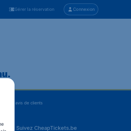
Gérer la réservation
Connexion
nu.
ur
8255
avis de clients
me
Suivez CheapTickets.be