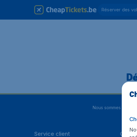
Réserver des vo
Dé
Ch
Nous sommes notés
4
Ch
Nou
Service client
Cheap