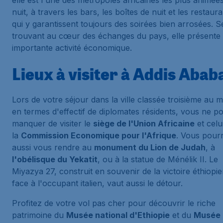
elle est l'une des métropoles africaines les plus animées
nuit, à travers les bars, les boîtes de nuit et les restaura
qui y garantissent toujours des soirées bien arrosées. S
trouvant au cœur des échanges du pays, elle présente
importante activité économique.
Lieux à visiter à Addis Abab
Lors de votre séjour dans la ville classée troisième au
en termes d'effectif de diplomates résidents, vous ne p
manquer de visiter le
siège de l'Union Africaine
et celu
la
Commission Economique pour l'Afrique
. Vous pour
aussi vous rendre au
monument du Lion de Judah
, à
l'obélisque du Yekatit
, ou à la
statue de Ménélik II
. Le
Miyazya 27, construit en souvenir de la victoire éthiopi
face à l'occupant italien, vaut aussi le détour.
Profitez de votre vol pas cher pour découvrir le riche
patrimoine du
Musée national d'Ethiopie
et du
Musée 