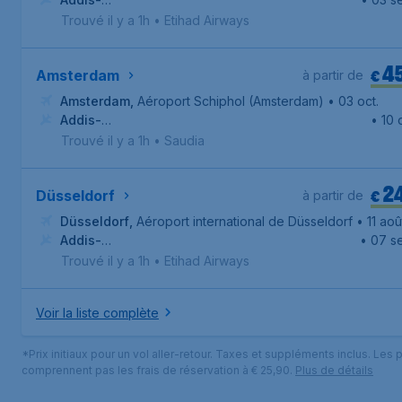
Abeba
,
Aéroport international Bole d’Addis Abeba
Trouvé il y a 1h
•
Etihad Airways
4
€
Amsterdam
à partir de
Amsterdam
,
Aéroport Schiphol (Amsterdam)
• 03 oct.
Addis-
• 10 
Abeba
,
Aéroport international Bole d’Addis Abeba
Trouvé il y a 1h
•
Saudia
2
€
Düsseldorf
à partir de
Düsseldorf
,
Aéroport international de Düsseldorf
• 11 aoû
Addis-
• 07 se
Abeba
,
Aéroport international Bole d’Addis Abeba
Trouvé il y a 1h
•
Etihad Airways
Voir la liste complète
*Prix initiaux pour un vol aller-retour. Taxes et suppléments inclus. Les p
comprennent pas les frais de réservation à € 25,90.
Plus de détails