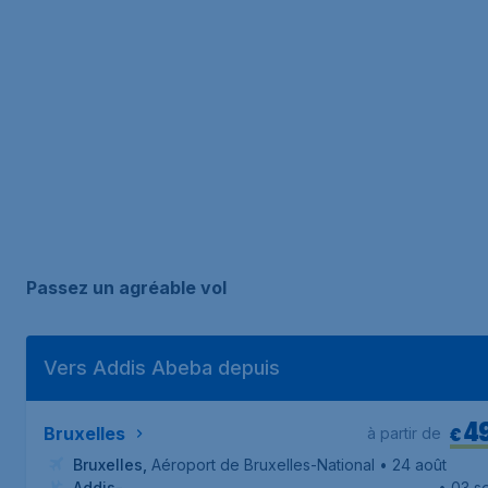
Passez un agréable vol
Vers Addis Abeba depuis
4
€
Bruxelles
à partir de
Bruxelles
,
Aéroport de Bruxelles-National
• 24 août
Addis-
• 03 se