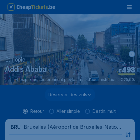
Éthiopie
à.p.d.
498
*
Addis Ababa
€
*Les prix ne comprennent pas les frais d’administration à € 25,90.
Réserver des vols
Retour
Aller simple
Destin. multi.
Bruxelles (Aéroport de Bruxelles-Nation
BRU
al), Belgique