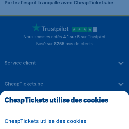
Partez l’esprit tranquille avec CheapTickets.be
Nous sommes notés
4.1 sur 5
sur Trustpilot
Basé sur
8255
avis de clients
Service client
CheapTickets.be
CheapTickets utilise des cookies
Sites internationaux
CheapTickets utilise des cookies
Suivez CheapTickets.be