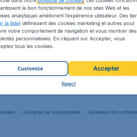
cifié dans notre
politique de cookies
. Les cookies fonctionn
antissent le bon fonctionnement de nos sites Web et les
s
Flugladen.de
kies analytiques améliorent l’expérience utilisateur. Des tie
ion Légale
CheapTickets.ch
r la liste
) définissent des cookies marketing et autres pour
CheapTickets.sg
vre votre comportement de navigation et vous montrer des
CheapTickets.nl
licités personnalisées. En cliquant sur Accepter, vous
eptez tous les cookies.
Accepter
Customize
Reject
énérales
Décharge de responsabilité
Déclaration de confident