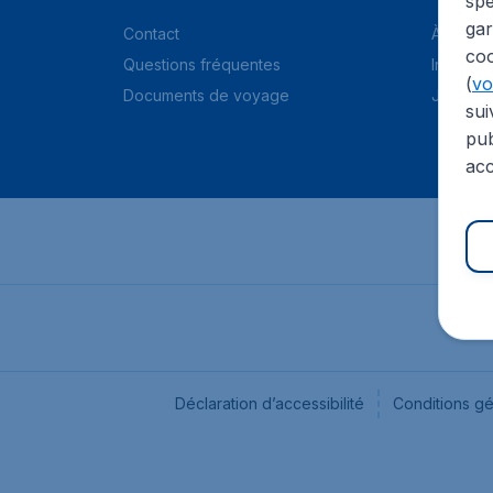
spé
gar
Contact
À propo
coo
Questions fréquentes
Informat
(
voi
Documents de voyage
Jobs
sui
pub
acc
Déclaration d’accessibilité
Conditions g