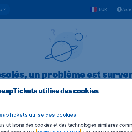
ls
EUR
Aide
solés, un problème est surve
eapTickets utilise des cookies
.1 sur 5
sur Trustpilot
Basé s
eapTickets utilise des cookies
s utilisons des cookies et des technologies similaires com
Tickets.be
Sites internationaux