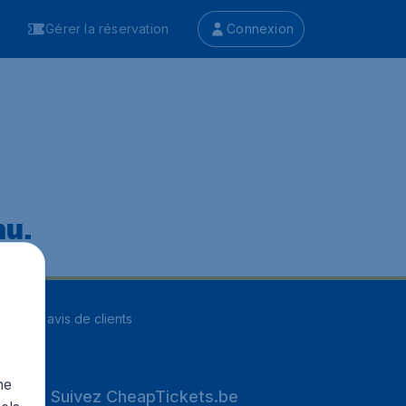
Gérer la réservation
Connexion
nu.
ur
8255
avis de clients
me
Suivez CheapTickets.be