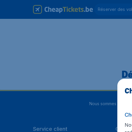
Réserver des vo
Dé
Ch
Nous sommes notés
4
Ch
Nou
Service client
Cheap