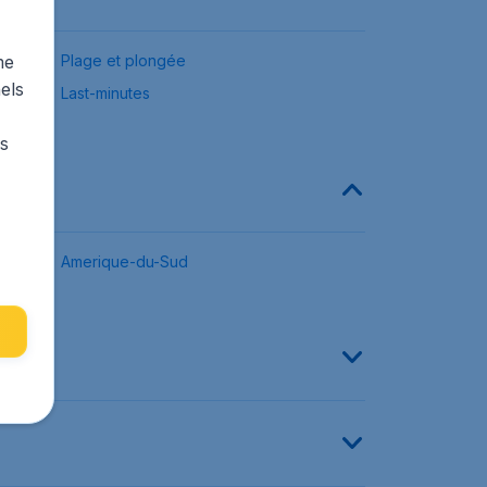
me
Plage et plongée
els
Last-minutes
rs
Amerique-du-Sud