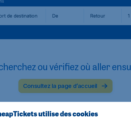
ons
De
Retour
1
herchez ou vérifiez où aller ensu
Consultez la page d’accueil
eapTickets utilise des cookies