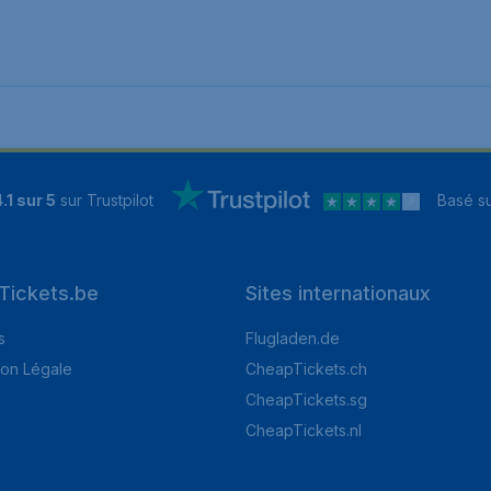
.1 sur 5
sur Trustpilot
Basé s
Tickets.be
Sites internationaux
s
Flugladen.de
ion Légale
CheapTickets.ch
CheapTickets.sg
CheapTickets.nl