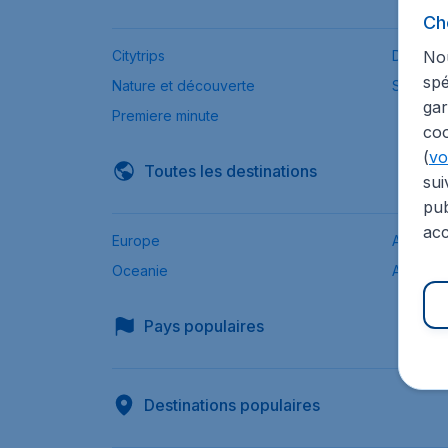
Ch
Nou
Citytrips
Destinat
spé
Nature et découverte
Ski
gar
Premiere minute
coo
(
voi
Toutes les destinations
sui
pub
acc
Europe
Afrique
Oceanie
Asie
Pays populaires
Destinations populaires