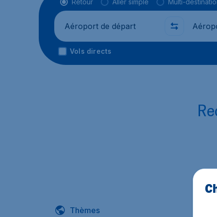
Type de vol
Retour
Aller simple
Multi-destinati
Départ de
Où
Vols directs
Rec
Ch
Thèmes