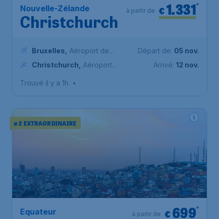
1.331
*
Nouvelle-Zélande
€
à partir de
Christchurch
Bruxelles
,
Aéroport de
Départ de:
05 nov.
Bruxelles-National
Christchurch
,
Aéroport
Arrivé:
12 nov.
international de Christchurch
Trouvé il y a 1h
•
# 2 EXTRAORDINAIRE
699
*
Equateur
€
à partir de