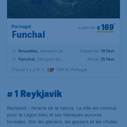
169
*
Portugal
€
à partir de
Funchal
Bruxelles
,
Aéroport de
Départ de:
19 févr.
Bruxelles-National
Funchal
,
Aéroport de
Arrivé:
25 févr.
CRISTIANO RONALDO Madère
Trouvé il y a 1h
•
TAP Air Portugal
# 1 Reykjavik
Reykjavik : miracle de la nature. La ville est connue
pour le Lagon bleu et ses féériques aurores
boréales. Voir les glaciers, les geysers et les chutes