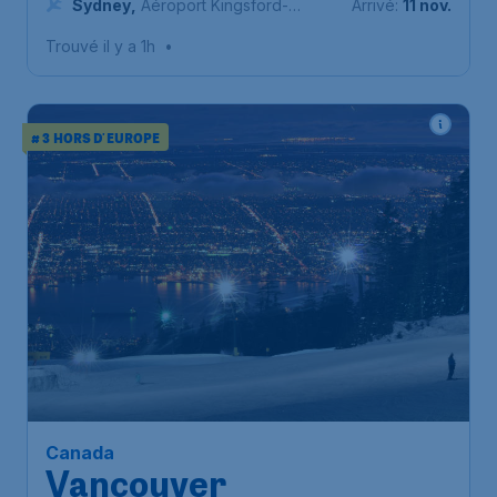
Sydney
,
Aéroport Kingsford-
Arrivé:
11 nov.
Smith de Sydney
Trouvé il y a 1h
•
# 3 HORS D'EUROPE
647
*
Canada
€
à partir de
Vancouver
Bruxelles
,
Aéroport de
Départ de:
06 oct.
Bruxelles-National
Vancouver
,
Aéroport
Arrivé:
13 oct.
international de Vancouver