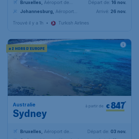
Bruxelles
,
Aéroport de
Départ de:
16 nov.
Bruxelles-National
Johannesburg
,
Aéroport
Arrivé:
26 nov.
international OR Tambo
Trouvé il y a 1h
•
Turkish Airlines
# 2 HORS D'EUROPE
847
*
Australie
€
à partir de
Sydney
Bruxelles
,
Aéroport de
Départ de:
03 nov.
Bruxelles-National