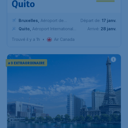
Quito
Bruxelles
,
Aéroport de
Départ de:
17 janv.
Bruxelles-National
Quito
,
Aéroport International
Arrivé:
28 janv.
Mariscal Sucre
Trouvé il y a 1h
•
Air Canada
# 3 EXTRAORDINAIRE
604
*
État-Unis
€
à partir de
Las Vegas