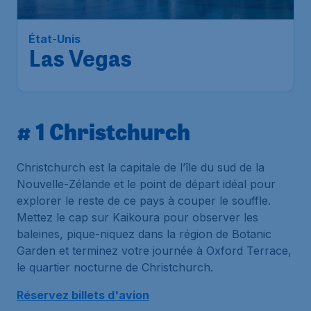
Bruxelles
,
Aéroport de
Départ de:
30 oct.
Bruxelles-National
Las Vegas
,
Aéroport
Arrivé:
07 nov.
International Harry Reid
Trouvé il y a 1h
•
Air Canada
# 1 Christchurch
Christchurch est la capitale de l’île du sud de la
Nouvelle-Zélande et le point de départ idéal pour
explorer le reste de ce pays à couper le souffle.
Mettez le cap sur Kaikoura pour observer les
baleines, pique-niquez dans la région de Botanic
Garden et terminez votre journée à Oxford Terrace,
le quartier nocturne de Christchurch.
Réservez billets d'avion