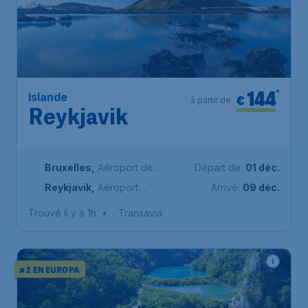
144
*
Islande
€
à partir de
Reykjavik
Bruxelles
,
Aéroport de
Départ de:
01 déc.
Bruxelles-National
Reykjavik
,
Aéroport
Arrivé:
09 déc.
international de Keflavík
Trouvé il y a 1h
•
Transavia
# 2 EN EUROPA