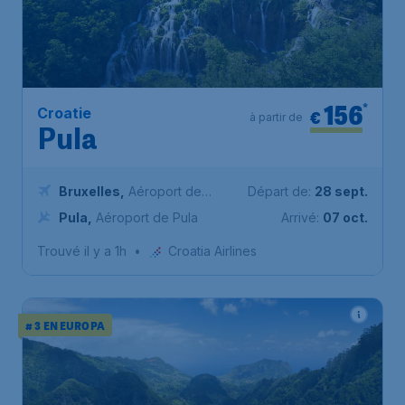
156
*
Croatie
€
à partir de
Pula
Bruxelles
,
Aéroport de
Départ de:
28 sept.
Bruxelles-National
Pula
,
Aéroport de Pula
Arrivé:
07 oct.
Trouvé il y a 1h
•
Croatia Airlines
# 3 EN EUROPA