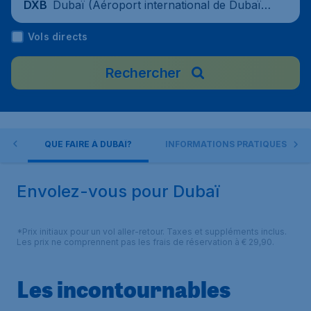
Dubaï (Aéroport international de Dubaï),
DXB
Émirats arabes unis
Vols directs
Rechercher
BAÏ
QUE FAIRE À DUBAÏ?
INFORMATIONS PRATIQUES
Envolez-vous pour Dubaï
*Prix initiaux pour un vol aller-retour. Taxes et suppléments inclus.
Les prix ne comprennent pas les frais de réservation à € 29,90.
Les incontournables