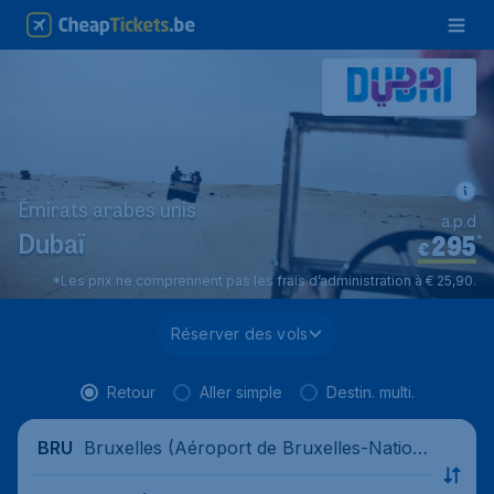
Émirats arabes unis
a.p.d
295
*
Dubaï
€
*Les prix ne comprennent pas les frais d’administration à € 25,90.
Réserver des vols
Retour
Aller simple
Destin. multi.
Bruxelles (Aéroport de Bruxelles-Nation
BRU
al), Belgique