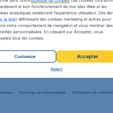
cifié dans notre
politique de cookies
. Les cookies fonctionn
antissent le bon fonctionnement de nos sites Web et les
s
Flugladen.de
kies analytiques améliorent l’expérience utilisateur. Des tie
ion Légale
CheapTickets.ch
r la liste
) définissent des cookies marketing et autres pour
CheapTickets.sg
vre votre comportement de navigation et vous montrer des
CheapTickets.nl
licités personnalisées. En cliquant sur Accepter, vous
eptez tous les cookies.
Accepter
Customize
Reject
énérales
Décharge de responsabilité
Déclaration de confident