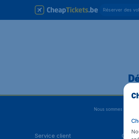
Réserver des vo
Dé
Ch
Nous sommes notés
4
Ch
Nou
Service client
Cheap