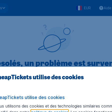
ls
EUR
Aide
solés, un problème est surve
eapTickets utilise des cookies
.1 sur 5
sur Trustpilot
Basé s
eapTickets utilise des cookies
s utilisons des cookies et des technologies similaires com
Tickets.be
Sites internationaux