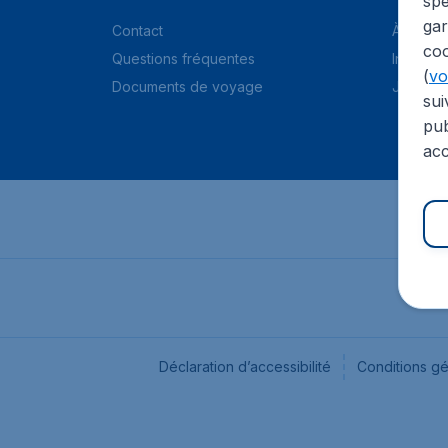
spé
gar
Contact
À propo
coo
Questions fréquentes
Informat
(
voi
Documents de voyage
Jobs
sui
pub
acc
Déclaration d’accessibilité
Conditions g