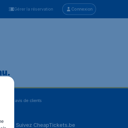
Gérer la réservation
Connexion
nu.
ur
8255
avis de clients
me
Suivez CheapTickets.be