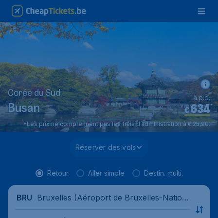
Corée du Sud
à.p.d.
634
*
Busan
€
*Les prix ne comprennent pas les frais d’administration à € 25,90.
Réserver des vols
Retour
Aller simple
Destin. multi.
Bruxelles (Aéroport de Bruxelles-Nation
BRU
al), Belgique