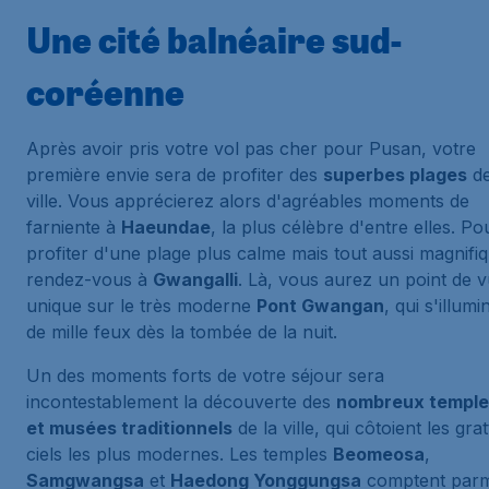
Une cité balnéaire sud-
coréenne
Après avoir pris votre vol pas cher pour Pusan, votre
première envie sera de profiter des
superbes plages
de
ville. Vous apprécierez alors d'agréables moments de
farniente à
Haeundae
, la plus célèbre d'entre elles. Po
profiter d'une plage plus calme mais tout aussi magnifi
rendez-vous à
Gwangalli
. Là, vous aurez un point de 
unique sur le très moderne
Pont Gwangan
, qui s'illumi
de mille feux dès la tombée de la nuit.
Un des moments forts de votre séjour sera
incontestablement la découverte des
nombreux temple
et musées traditionnels
de la ville, qui côtoient les grat
ciels les plus modernes. Les temples
Beomeosa
,
Samgwangsa
et
Haedong Yonggungsa
comptent parm