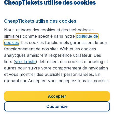
CheapTickets utilise des cookies
Sites internationaux
CheapTickets utilise des cookies
Suivez CheapTickets.be
Nous utilisons des cookies et des technologies
similaires comme spécifié dans notre
politique de
cookies
. Les cookies fonctionnels garantissent le bon
fonctionnement de nos sites Web et les cookies
analytiques améliorent l’expérience utilisateur. Des
tiers (
voir la liste
) définissent des cookies marketing et
autres pour suivre votre comportement de navigation
et vous montrer des publicités personnalisées. En
cliquant sur Accepter, vous acceptez tous les cookies.
Déclaration d’accessibilité
Conditions générales
Décharge de responsabilité
Déclaration de confidentialité
Cookies
Accepter
Droits d’auteur © 2026
Customize