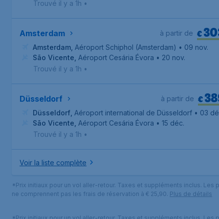
Trouvé il y a 1h
•
30
€
Amsterdam
à partir de
Amsterdam
,
Aéroport Schiphol (Amsterdam)
• 09 nov.
São Vicente
,
Aéroport Cesária Évora
• 20 nov.
Trouvé il y a 1h
•
38
€
Düsseldorf
à partir de
Düsseldorf
,
Aéroport international de Düsseldorf
• 03 dé
São Vicente
,
Aéroport Cesária Évora
• 15 déc.
Trouvé il y a 1h
•
Voir la liste complète
*Prix initiaux pour un vol aller-retour. Taxes et suppléments inclus. Les p
ne comprennent pas les frais de réservation à € 25,90.
Plus de détails
*Prix initiaux pour un vol aller-retour. Taxes et suppléments inclus. Les p