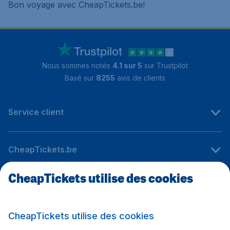
Bon voyage avec CheapTickets.be!
Nous sommes notés
4.1 sur 5
sur Trustpilot
Basé sur
8255
avis de clients
Service client
CheapTickets.be
CheapTickets utilise des cookies
Sites internationaux
CheapTickets utilise des cookies
Suivez CheapTickets.be