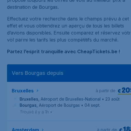
propose toujours les offres de vols au meilleur prix à
destination de Bourgas.
Effectuez votre recherche dans le champs prévu à cet
effet et vous obtiendrez un aperçu de tous les billets
d’avions disponibles. Ensuite comparez et réservez vot
vol parmi les tarifs les plus compétitifs du marché.
Partez l’esprit tranquille avec CheapTickets.be !
Vers Bourgas depuis
20
€
Bruxelles
à partir de
Bruxelles
,
Aéroport de Bruxelles-National
• 23 août
Bourgas
,
Aéroport de Bourgas
• 04 sept.
Trouvé il y a 1h
•
18
€
Amsterdam
à partir de