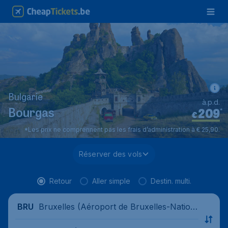
Bulgarie
à.p.d.
209
*
Bourgas
€
*Les prix ne comprennent pas les frais d’administration à € 25,90.
Réserver des vols
Retour
Aller simple
Destin. multi.
Bruxelles (Aéroport de Bruxelles-Nation
BRU
al), Belgique