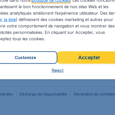
cifié dans notre
politique de cookies
. Les cookies fonctionn
antissent le bon fonctionnement de nos sites Web et les
s
Flugladen.de
kies analytiques améliorent l’expérience utilisateur. Des tie
ion Légale
CheapTickets.ch
r la liste
) définissent des cookies marketing et autres pour
CheapTickets.sg
vre votre comportement de navigation et vous montrer des
CheapTickets.nl
licités personnalisées. En cliquant sur Accepter, vous
eptez tous les cookies.
Accepter
Customize
Reject
énérales
Décharge de responsabilité
Déclaration de confident