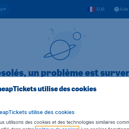
ls
EUR
Aide
solés, un problème est surve
eapTickets utilise des cookies
.1 sur 5
sur Trustpilot
Basé s
eapTickets utilise des cookies
s utilisons des cookies et des technologies similaires com
Tickets.be
Sites internationaux