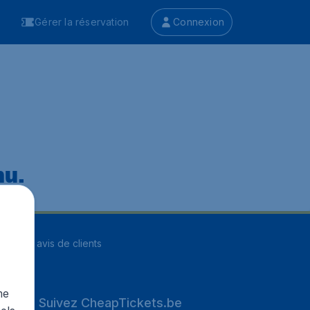
Gérer la réservation
Connexion
nu.
ur
8264
avis de clients
me
Suivez CheapTickets.be