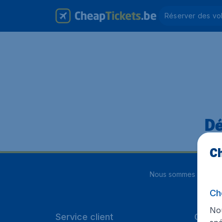
Réserver des vo
Dé
Ch
Nous sommes notés
4
Ch
Nou
Service client
Cheap