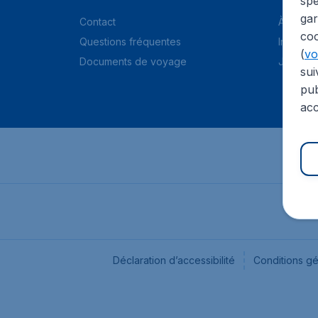
spé
gar
Contact
À propo
coo
Questions fréquentes
Informat
(
voi
Documents de voyage
Jobs
sui
pub
acc
Déclaration d’accessibilité
Conditions g