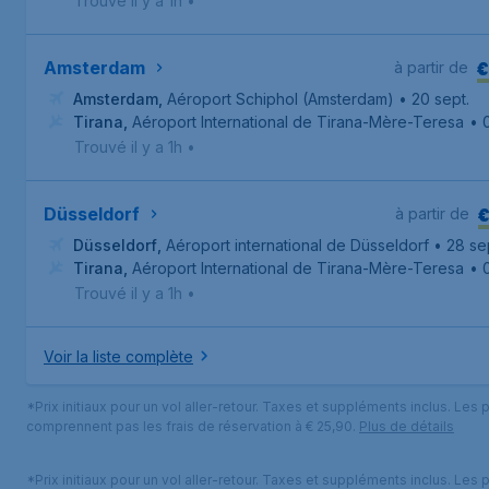
Trouvé il y a 1h
•
€
Amsterdam
à partir de
Amsterdam
,
Aéroport Schiphol (Amsterdam)
• 20 sept.
Tirana
,
Aéroport International de Tirana-Mère-Teresa
• 0
Trouvé il y a 1h
•
€
Düsseldorf
à partir de
Düsseldorf
,
Aéroport international de Düsseldorf
• 28 se
Tirana
,
Aéroport International de Tirana-Mère-Teresa
• 
Trouvé il y a 1h
•
Voir la liste complète
*Prix initiaux pour un vol aller-retour. Taxes et suppléments inclus. Les p
comprennent pas les frais de réservation à € 25,90.
Plus de détails
*Prix initiaux pour un vol aller-retour. Taxes et suppléments inclus. Les p