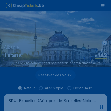
Albanie
à.p.d.
143
*
Tirana
€
*Les prix ne comprennent pas les frais d’administration à € 25,90.
Réserver des vols
Retour
Aller simple
Destin. multi.
Bruxelles (Aéroport de Bruxelles-Nation
BRU
al), Belgique