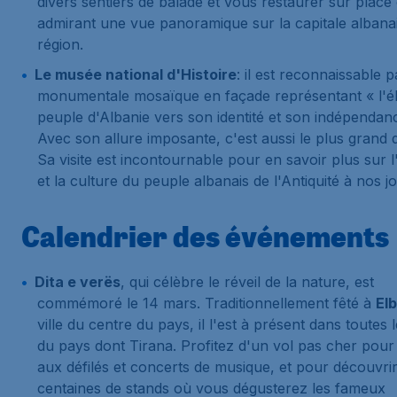
divers sentiers de balade et vous restaurer sur place
admirant une vue panoramique sur la capitale albanai
région.
Le musée national d'Histoire
: il est reconnaissable p
monumentale mosaïque en façade représentant « l'é
peuple d'Albanie vers son identité et son indépendan
Avec son allure imposante, c'est aussi le plus grand 
Sa visite est incontournable pour en savoir plus sur l'
et la culture du peuple albanais de l'Antiquité à nos jo
Calendrier des événements
Dita e verës
, qui célèbre le réveil de la nature, est
commémoré le 14 mars. Traditionnellement fêté à
El
ville du centre du pays, il l'est à présent dans toutes l
du pays dont Tirana. Profitez d'un vol pas cher pour 
aux défilés et concerts de musique, et pour découvri
centaines de stands où vous dégusterez les fameux