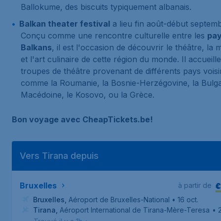
Ballokume, des biscuits typiquement albanais.
Balkan theater festival
a lieu fin août-début septemb
Conçu comme une rencontre culturelle entre les
pay
Balkans
, il est l'occasion de découvrir le théâtre, la
et l'art culinaire de cette région du monde. Il accueill
troupes de théâtre provenant de différents pays voisi
comme la Roumanie, la Bosnie-Herzégovine, la Bulgar
Macédoine, le Kosovo, ou la Grèce.
Bon voyage avec CheapTickets.be!
Vers Tirana depuis
€
Bruxelles
à partir de
Bruxelles
,
Aéroport de Bruxelles-National
• 16 oct.
Tirana
,
Aéroport International de Tirana-Mère-Teresa
• 