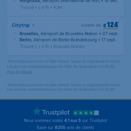
Hurghada
,
Aéroport international de Hurghada
• 19 déc.
Trouvé il y a 1h
•
AJet
124
*
€
Citytrip
à partir de
Bruxelles
,
Aéroport de Bruxelles-National
• 07 sept.
Berlin
,
Aéroport de Berlin-Brandebourg
• 17 sept.
Trouvé il y a 1h
•
Brussels Airlines
*Prix initiaux pour un vol aller-retour. Taxes et suppléments inclus.
Les prix ne comprennent pas les frais de réservation à € 25,90.
Plus de détails
*Prix initiaux pour un vol aller-retour. Taxes et suppléments inclus.
Les prix ne comprennent pas les frais de réservation à € 29,90.
Nous sommes notés
4.1 sur 5
sur Trustpilot
Basé sur
8255
avis de clients