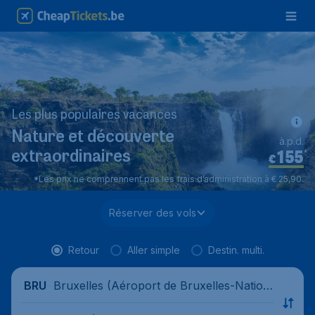
Les plus populaires vacances
Nature et découverte
à.p.d.
155
*
extraordinaires
€
*Les prix ne comprennent pas les frais d’administration à € 25,90.
Réserver des vols
Retour
Aller simple
Destin. multi.
Bruxelles (Aéroport de Bruxelles-Nation
BRU
al), Belgique