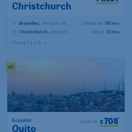
Christchurch
Bruxelles
,
Aéroport de
Départ de:
05 nov.
Bruxelles-National
Christchurch
,
Aéroport
Arrivé:
12 nov.
international de Christchurch
Trouvé il y a 1h
•
# 2
708
*
Ecuador
€
à partir de
Quito