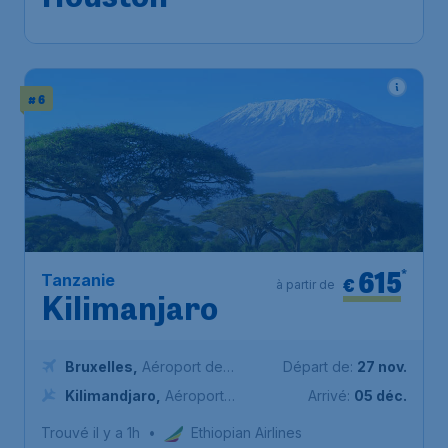
# 6
615
*
Tanzanie
€
à partir de
Kilimanjaro
Bruxelles
,
Aéroport de
Départ de:
27 nov.
Bruxelles-National
Kilimandjaro
,
Aéroport
Arrivé:
05 déc.
international du Kilimandjaro
Trouvé il y a 1h
•
Ethiopian Airlines