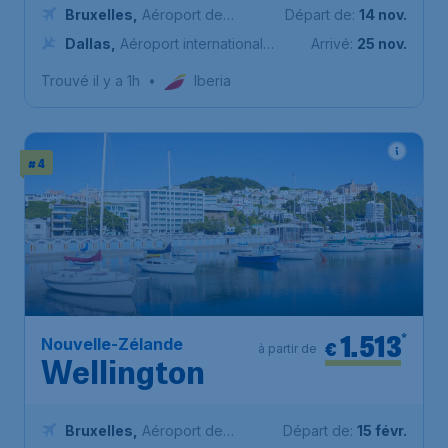
Bruxelles
,
Aéroport de
Départ de:
14 nov.
Bruxelles-National
Dallas
,
Aéroport international
Arrivé:
25 nov.
de Dallas-Fort Worth
Trouvé il y a 1h
•
Iberia
# 4
1.513
*
Nouvelle-Zélande
€
à partir de
Wellington
Bruxelles
,
Aéroport de
Départ de:
15 févr.