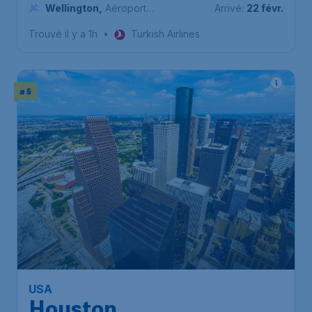
Bruxelles-National
Wellington
,
Aéroport
Arrivé:
22 févr.
international de Wellington
Trouvé il y a 1h
•
Turkish Airlines
# 5
USA
Houston