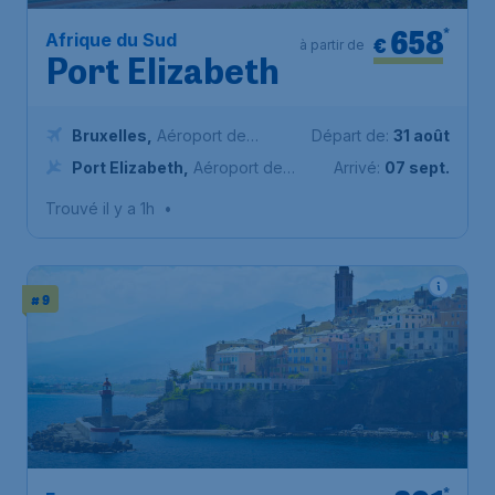
658
*
Afrique du Sud
€
à partir de
Port Elizabeth
Bruxelles
,
Aéroport de
Départ de:
31 août
Bruxelles-National
Port Elizabeth
,
Aéroport de
Arrivé:
07 sept.
Port Elizabeth
Trouvé il y a 1h
•
# 9
*