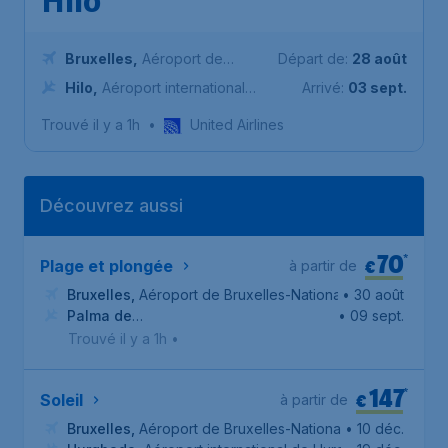
Hilo
Bruxelles
,
Aéroport de
Départ de:
28 août
Bruxelles-National
Hilo
,
Aéroport international
Arrivé:
03 sept.
d'Hilo
Trouvé il y a 1h
•
United Airlines
Découvrez aussi
70
*
€
Plage et plongée
à partir de
Bruxelles
,
Aéroport de Bruxelles-National
• 30 août
Palma de
• 09 sept.
Majorque
,
Aéroport de Palma de Majorque
Trouvé il y a 1h
•
147
*
€
Soleil
à partir de
Bruxelles
,
Aéroport de Bruxelles-National
• 10 déc.