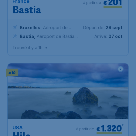
201
France
€
à partir de
Bastia
Bruxelles
,
Aéroport de
Départ de:
29 sept.
Bruxelles-National
Bastia
,
Aéroport de Bastia
Arrivé:
07 oct.
Poretta
Trouvé il y a 1h
•
# 10
1.320
*
USA
€
à partir de