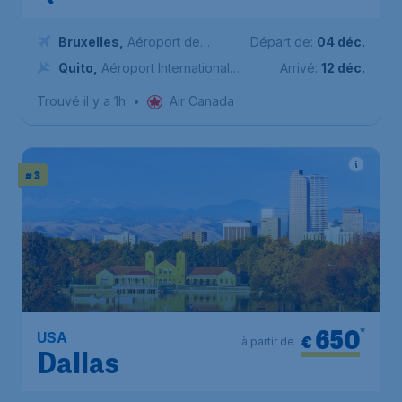
Bruxelles
,
Aéroport de
Départ de:
04 déc.
Bruxelles-National
Quito
,
Aéroport International
Arrivé:
12 déc.
Mariscal Sucre
Trouvé il y a 1h
•
Air Canada
# 3
650
*
USA
€
à partir de
Dallas