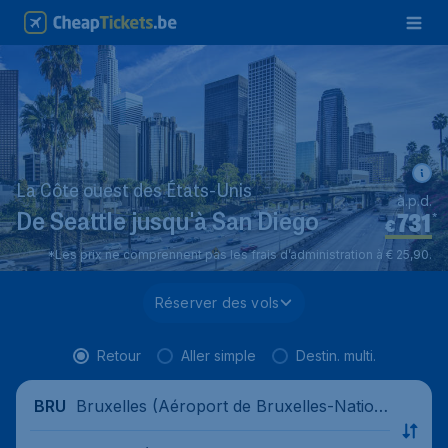
La Côte ouest des États-Unis
à.p.d.
731
*
De Seattle jusqu'à San Diego
€
*Les prix ne comprennent pas les frais d’administration à € 25,90.
Réserver des vols
Retour
Aller simple
Destin. multi.
Bruxelles (Aéroport de Bruxelles-Nation
BRU
al), Belgique