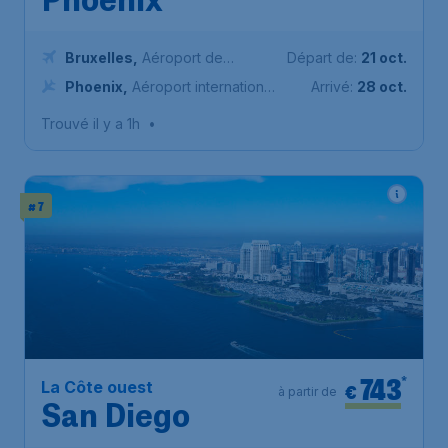
Phoenix
Bruxelles
,
Aéroport de
Départ de:
21 oct.
Bruxelles-National
Phoenix
,
Aéroport international
Arrivé:
28 oct.
Sky Harbor de Phoenix
Trouvé il y a 1h
•
# 7
743
*
La Côte ouest
€
à partir de
San Diego