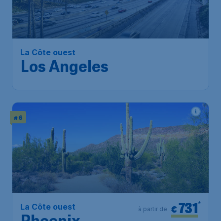
Los Angeles
Bruxelles
,
Aéroport de
Départ de:
13 oct.
Bruxelles-National
Los Angeles
,
Aéroport
Arrivé:
20 oct.
international de Los Angeles
Trouvé il y a 1h
•
ITA Airways
# 6
731
*
La Côte ouest
€
à partir de