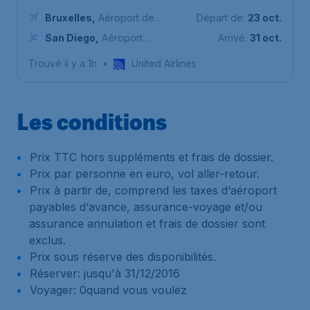
Bruxelles
,
Aéroport de
Départ de:
23 oct.
Bruxelles-National
San Diego
,
Aéroport
Arrivé:
31 oct.
international de San Diego
Trouvé il y a 1h
•
United Airlines
(Lindbergh Field)
Les conditions
Prix TTC hors suppléments et frais de dossier.
Prix par personne en euro, vol aller-retour.
Prix à partir de, comprend les taxes d‘aéroport
payables d‘avance, assurance-voyage et/ou
assurance annulation et frais de dossier sont
exclus.
Prix sous réserve des disponibilités.
Réserver: jusqu'à 31/12/2016
Voyager: 0quand vous voulez