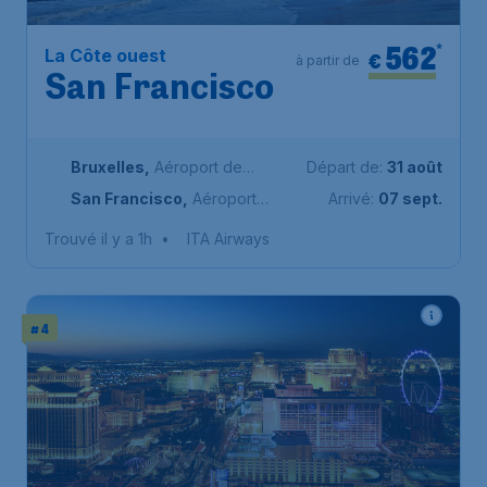
562
*
La Côte ouest
€
à partir de
San Francisco
Bruxelles
,
Aéroport de
Départ de:
31 août
Bruxelles-National
San Francisco
,
Aéroport
Arrivé:
07 sept.
international de San Francisco
Trouvé il y a 1h
•
ITA Airways
# 4