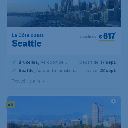
617
*
La Côte ouest
€
à partir de
Seattle
Bruxelles
,
Aéroport de
Départ de:
17 sept.
Bruxelles-National
Seattle
,
Aéroport international
Arrivé:
28 sept.
de Seattle-Tacoma
Trouvé il y a 1h
•
# 2