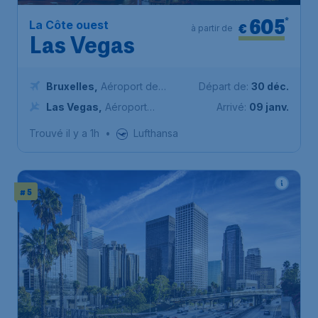
605
*
La Côte ouest
€
à partir de
Las Vegas
Bruxelles
,
Aéroport de
Départ de:
30 déc.
Bruxelles-National
Las Vegas
,
Aéroport
Arrivé:
09 janv.
International Harry Reid
Trouvé il y a 1h
•
Lufthansa
# 5
549
*
La Côte ouest
€
à partir de