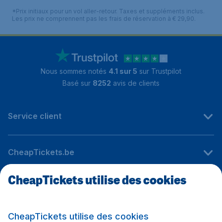
*Prix initiaux pour un vol aller-retour. Taxes et suppléments inclus.
Les prix ne comprennent pas les frais de réservation à € 29,90.
Nous sommes notés
4.1 sur 5
sur Trustpilot
Basé sur
8252
avis de clients
Service client
CheapTickets.be
CheapTickets utilise des cookies
Sites internationaux
CheapTickets utilise des cookies