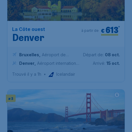
613
*
La Côte ouest
€
à partir de
Denver
Bruxelles
,
Aéroport de
Départ de:
08 oct.
Bruxelles-National
Denver
,
Aéroport international
Arrivé:
15 oct.
de Denver
Trouvé il y a 1h
•
Icelandair
# 3