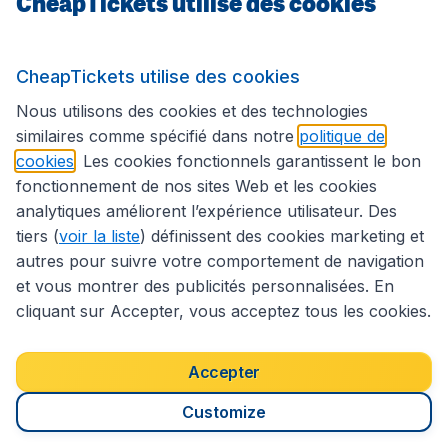
CheapTickets utilise des cookies
Sites internationaux
CheapTickets utilise des cookies
Suivez CheapTickets.be
Nous utilisons des cookies et des technologies
similaires comme spécifié dans notre
politique de
cookies
. Les cookies fonctionnels garantissent le bon
fonctionnement de nos sites Web et les cookies
analytiques améliorent l’expérience utilisateur. Des
tiers (
voir la liste
) définissent des cookies marketing et
autres pour suivre votre comportement de navigation
et vous montrer des publicités personnalisées. En
cliquant sur Accepter, vous acceptez tous les cookies.
Déclaration d’accessibilité
Conditions générales
Décharge de responsabilité
Déclaration de confidentialité
Cookies
Accepter
Droits d’auteur © 2026
Customize