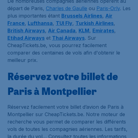
De nombreuses compagnies aériennes opèrent au
départ de Paris,
Charles de Gaulle
ou
Paris-Orly
. Les
plus importantes étant
Brussels Airlines
,
Air
France
,
Lufthansa
,
TUI Fly
,
Turkish Airlines
,
British Airways
,
Air Canada
,
KLM
,
Emirates
,
Etihad Airways
et
Thai Airways
. Sur
CheapTickets.be, vous pourrez facilement
comparer des centaines de vols afin d'obtenir le
meilleur prix.
Réservez votre billet de
Paris à Montpellier
Réservez facilement votre billet d’avion de Paris à
Montpellier sur CheapTickets.be. Notre moteur de
recherche vous permet de comparer les différents
vols de toutes les compagnies aériennes. Les tarifs,
la durée du vol… Consultez toutes les informations