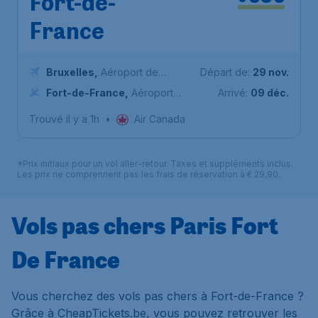
Fort-de-
France
Bruxelles
,
Aéroport de
Départ de:
29 nov.
Bruxelles-National
Fort-de-France
,
Aéroport
Arrivé:
09 déc.
international Martinique Aimé
Trouvé il y a 1h
•
Air Canada
Césaire
*Prix initiaux pour un vol aller-retour. Taxes et suppléments inclus.
Les prix ne comprennent pas les frais de réservation à € 29,90.
Vols pas chers Paris Fort
De France
Vous cherchez des vols pas chers à Fort-de-France ?
Grâce à CheapTickets.be, vous pouvez retrouver les