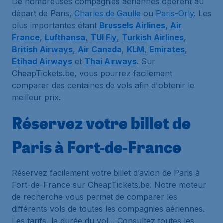
De nombreuses compagnies aériennes opèrent au
départ de Paris,
Charles de Gaulle
ou
Paris-Orly
. Les
plus importantes étant
Brussels Airlines
,
Air
France
,
Lufthansa
,
TUI Fly
,
Turkish Airlines
,
British Airways
,
Air Canada
,
KLM
,
Emirates
,
Etihad Airways
et
Thai Airways
. Sur
CheapTickets.be, vous pourrez facilement
comparer des centaines de vols afin d'obtenir le
meilleur prix.
Réservez votre billet de
Paris à Fort-de-France
Réservez facilement votre billet d’avion de Paris à
Fort-de-France sur CheapTickets.be. Notre moteur
de recherche vous permet de comparer les
différents vols de toutes les compagnies aériennes.
Les tarifs, la durée du vol… Consultez toutes les