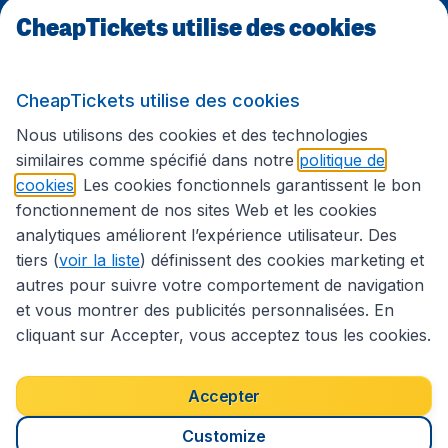
CheapTickets utilise des cookies
Sites internationaux
CheapTickets utilise des cookies
Suivez CheapTickets.be
Nous utilisons des cookies et des technologies
similaires comme spécifié dans notre
politique de
cookies
. Les cookies fonctionnels garantissent le bon
fonctionnement de nos sites Web et les cookies
analytiques améliorent l’expérience utilisateur. Des
tiers (
voir la liste
) définissent des cookies marketing et
autres pour suivre votre comportement de navigation
et vous montrer des publicités personnalisées. En
cliquant sur Accepter, vous acceptez tous les cookies.
Déclaration d’accessibilité
Conditions générales
Décharge de responsabilité
Déclaration de confidentialité
Cookies
Accepter
Droits d’auteur © 2026
Customize