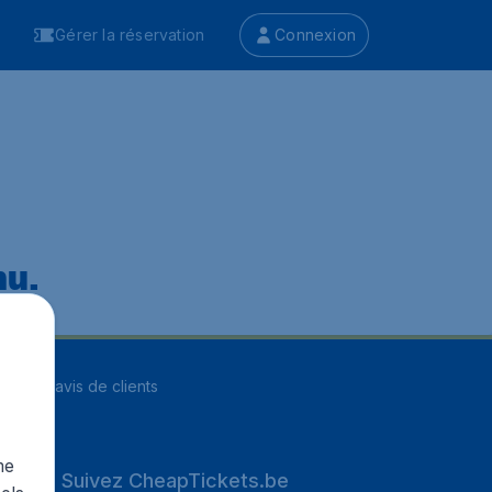
Gérer la réservation
Connexion
nu.
ur
8251
avis de clients
me
Suivez CheapTickets.be