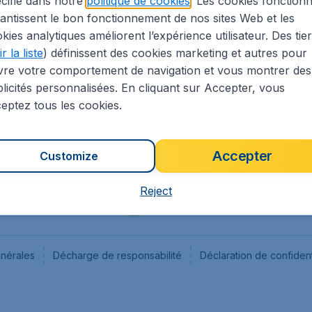
cifié dans notre
politique de cookies
. Les cookies fonctionn
antissent le bon fonctionnement de nos sites Web et les
s
Flugladen.de
kies analytiques améliorent l’expérience utilisateur. Des tie
ion Légale
CheapTickets.ch
r la liste
) définissent des cookies marketing et autres pour
CheapTickets.sg
vre votre comportement de navigation et vous montrer des
CheapTickets.nl
licités personnalisées. En cliquant sur Accepter, vous
eptez tous les cookies.
Accepter
Customize
Reject
énérales
Décharge de responsabilité
Déclaration de confident