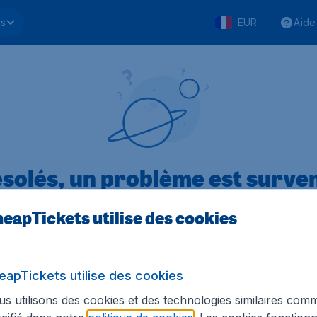
ls
EUR
Aide
solés, un problème est surve
eapTickets utilise des cookies
.1 sur 5
sur Trustpilot
Basé s
eapTickets utilise des cookies
s utilisons des cookies et des technologies similaires com
Tickets.be
Sites internationaux