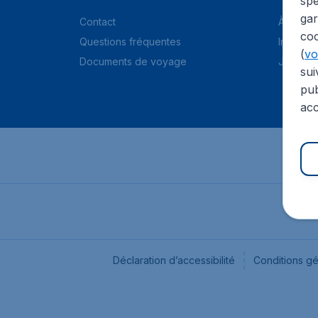
spé
gar
Contact
À propo
coo
Questions fréquentes
Informat
(
voi
Documents de voyage
Jobs
sui
pub
acc
Déclaration d’accessibilité
Conditions g