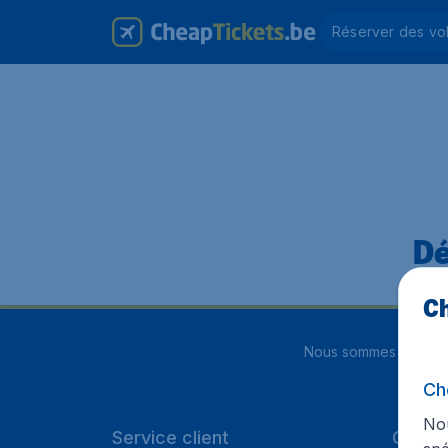
Réserver des vo
Dé
Ch
Nous sommes notés
4
Ch
Nou
Service client
Cheap