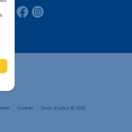
els
rs
ialité
Cookies
Droits d’auteur © 2026