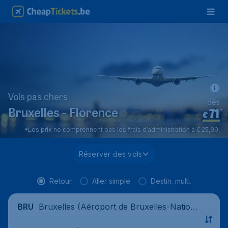
Vols pas chers
dès
71
*
Bruxelles - Florence
€
*Les prix ne comprennent pas les frais d’administration à € 25,90.
Réserver des vols
Retour
Aller simple
Destin. multi.
Bruxelles (Aéroport de Bruxelles-Nation
BRU
al), Belgique