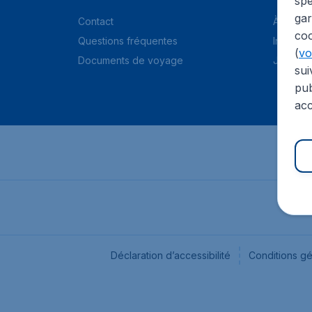
spé
gar
Contact
À propo
coo
Questions fréquentes
Informat
(
voi
Documents de voyage
Jobs
sui
pub
acc
Déclaration d’accessibilité
Conditions g