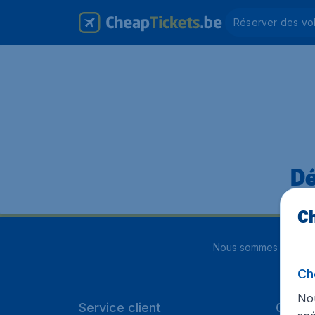
Réserver des vo
Dé
Ch
Nous sommes notés
4
Ch
Nou
Service client
Cheap