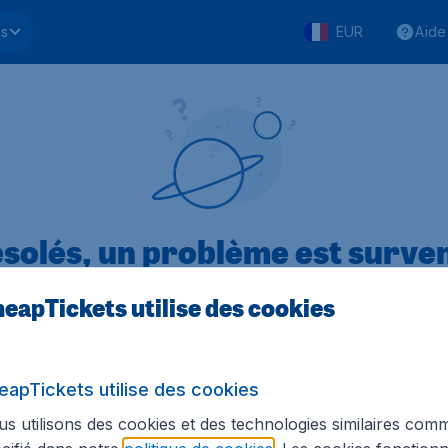
ls
EUR
Aide
solés, un problème est surve
eapTickets utilise des cookies
.1 sur 5
sur Trustpilot
Basé s
eapTickets utilise des cookies
s utilisons des cookies et des technologies similaires com
Tickets.be
Sites internationaux