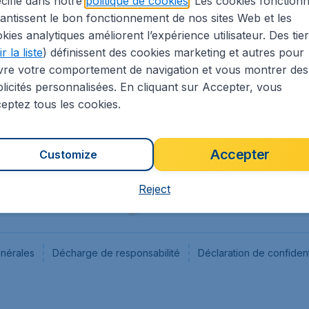
cifié dans notre
politique de cookies
. Les cookies fonctionn
antissent le bon fonctionnement de nos sites Web et les
s
Flugladen.de
kies analytiques améliorent l’expérience utilisateur. Des tie
ion Légale
CheapTickets.ch
r la liste
) définissent des cookies marketing et autres pour
CheapTickets.sg
vre votre comportement de navigation et vous montrer des
CheapTickets.nl
licités personnalisées. En cliquant sur Accepter, vous
eptez tous les cookies.
Accepter
Customize
Reject
énérales
Décharge de responsabilité
Déclaration de confident