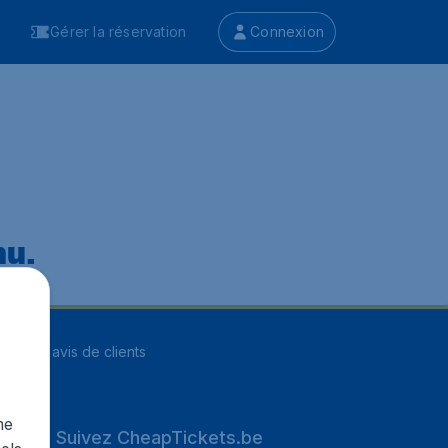
Gérer la réservation
Connexion
nu.
ur
8255
avis de clients
me
Suivez CheapTickets.be