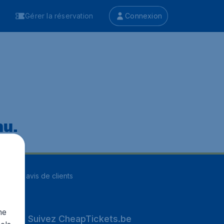
Gérer la réservation
Connexion
nu.
ur
8252
avis de clients
me
Suivez CheapTickets.be