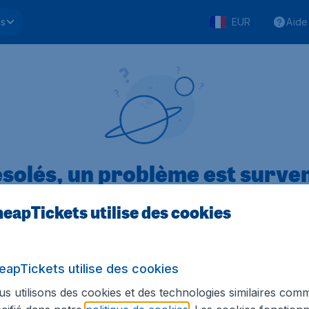
ls
EUR
Aide
solés, un problème est surve
eapTickets utilise des cookies
.1 sur 5
sur Trustpilot
Basé s
eapTickets utilise des cookies
s utilisons des cookies et des technologies similaires com
Tickets.be
Sites internationaux