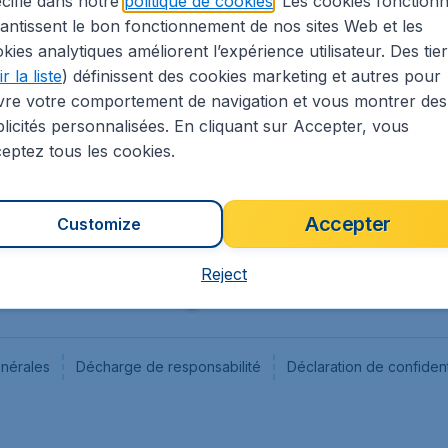
cifié dans notre
politique de cookies
. Les cookies fonctionn
antissent le bon fonctionnement de nos sites Web et les
s
Flugladen.de
kies analytiques améliorent l’expérience utilisateur. Des tie
ion Légale
CheapTickets.ch
r la liste
) définissent des cookies marketing et autres pour
CheapTickets.sg
vre votre comportement de navigation et vous montrer des
CheapTickets.nl
licités personnalisées. En cliquant sur Accepter, vous
eptez tous les cookies.
Accepter
Customize
Reject
énérales
Décharge de responsabilité
Déclaration de confident