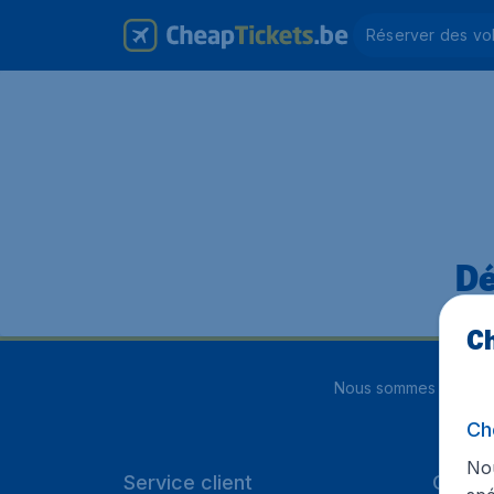
Réserver des vo
Dé
Ch
Nous sommes notés
4
Ch
Nou
Service client
Cheap