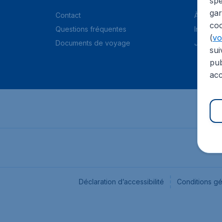
spé
gar
Contact
À propo
coo
Questions fréquentes
Informat
(
voi
Documents de voyage
Jobs
sui
pub
acc
Déclaration d’accessibilité
Conditions g