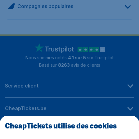
Compagnies populaires
Nous sommes notés
4.1 sur 5
sur Trustpilot
Basé sur
8263
avis de clients
Service client
CheapTickets.be
CheapTickets utilise des cookies
Sites internationaux