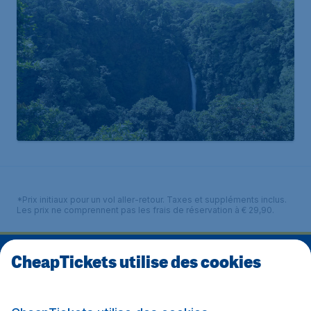
*Prix initiaux pour un vol aller-retour. Taxes et suppléments inclus.
Les prix ne comprennent pas les frais de réservation à € 29,90.
CheapTickets utilise des cookies
Nous sommes notés
4.1 sur 5
sur Trustpilot
Basé sur
8255
avis de clients