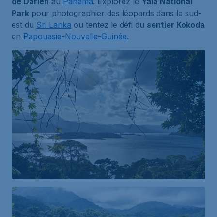
de Darién
au
Panama
. Explorez le
Yala National
Park
pour photographier des léopards dans le sud-
est du
Sri Lanka
ou tentez le défi du
sentier Kokoda
en
Papouasie-Nouvelle-Guinée
.