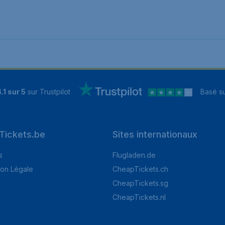
.1 sur 5
sur Trustpilot
Basé s
Tickets.be
Sites internationaux
s
Flugladen.de
ion Légale
CheapTickets.ch
CheapTickets.sg
CheapTickets.nl