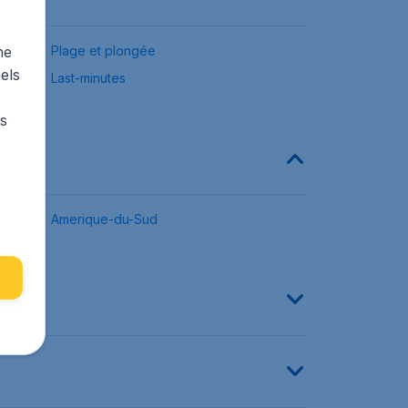
me
Plage et plongée
els
Last-minutes
rs
Amerique-du-Sud