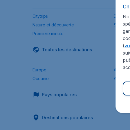
Ch
Nou
Citytrips
Destinat
spé
Nature et découverte
Ski
gar
Premiere minute
coo
(
voi
Toutes les destinations
sui
pub
acc
Europe
Afrique
Oceanie
Asie
Pays populaires
Destinations populaires