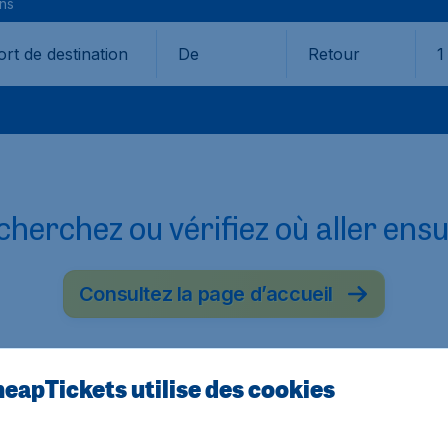
ons
De
Retour
1
herchez ou vérifiez où aller ensu
Consultez la page d’accueil
eapTickets utilise des cookies