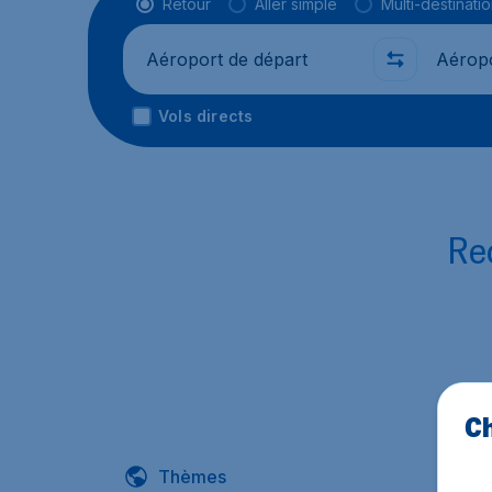
Type de vol
Retour
Aller simple
Multi-destinati
Départ de
Où
Vols directs
Rec
Ch
Thèmes