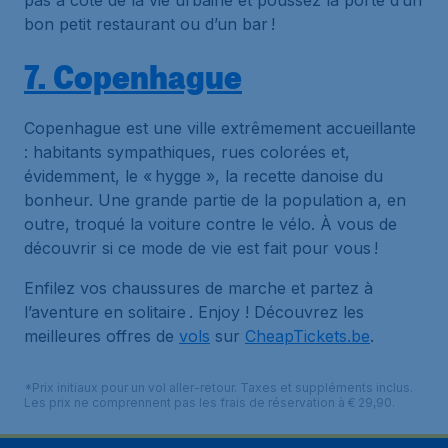
pas à côté de la vie urbaine et poussez la porte d’un
bon petit restaurant ou d’un bar !
7. Copenhague
Copenhague est une ville extrêmement accueillante
: habitants sympathiques, rues colorées et,
évidemment, le « hygge », la recette danoise du
bonheur. Une grande partie de la population a, en
outre, troqué la voiture contre le vélo. À vous de
découvrir si ce mode de vie est fait pour vous !
Enfilez vos chaussures de marche et partez à
l’aventure en solitaire . Enjoy ! Découvrez les
meilleures offres de
vols
sur
CheapTickets.be
.
*Prix initiaux pour un vol aller-retour. Taxes et suppléments inclus.
Les prix ne comprennent pas les frais de réservation à € 29,90.