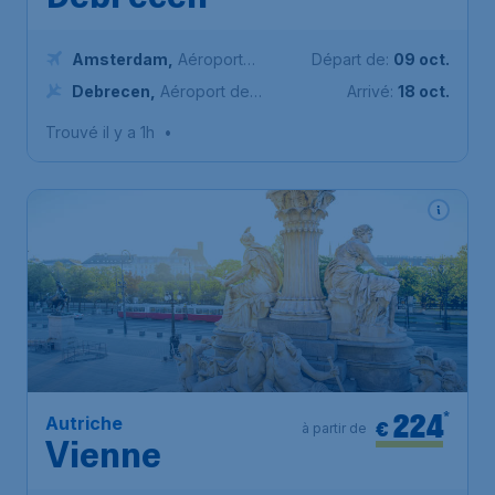
Amsterdam
,
Aéroport
Départ de:
09 oct.
Schiphol (Amsterdam)
Debrecen
,
Aéroport de
Arrivé:
18 oct.
Debrecen
Trouvé il y a 1h
•
224
*
Autriche
€
à partir de
Vienne