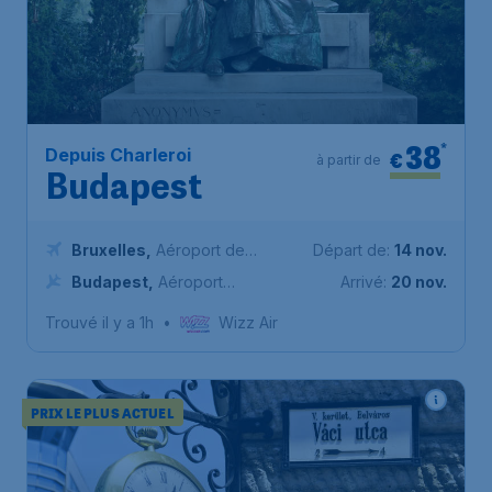
38
*
Depuis Charleroi
€
à partir de
Budapest
Bruxelles
,
Aéroport de
Départ de:
14 nov.
Charleroi Bruxelles-Sud
Budapest
,
Aéroport
Arrivé:
20 nov.
international de Budapest-
Trouvé il y a 1h
•
Wizz Air
Ferenc Liszt
PRIX LE PLUS ACTUEL