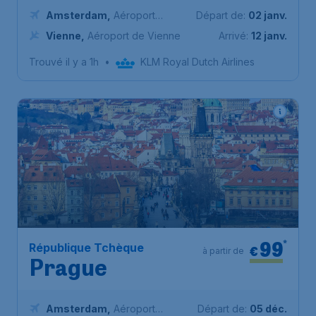
Amsterdam
,
Aéroport
Départ de:
02 janv.
Schiphol (Amsterdam)
Vienne
,
Aéroport de Vienne
Arrivé:
12 janv.
Trouvé il y a 1h
•
KLM Royal Dutch Airlines
99
*
République Tchèque
€
à partir de
Prague
Amsterdam
,
Aéroport
Départ de:
05 déc.