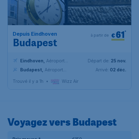
61
*
Depuis Eindhoven
€
à partir de
Budapest
Eindhoven
,
Aéroport
Départ de:
25 nov.
d'Eindhoven
Budapest
,
Aéroport
Arrivé:
02 déc.
international de Budapest-
Trouvé il y a 1h
•
Wizz Air
Ferenc Liszt
Voyagez vers Budapest