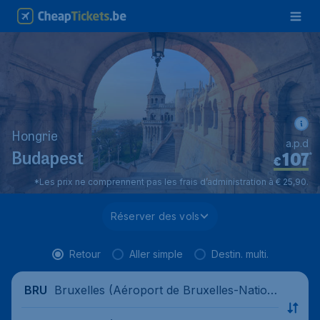
Hongrie
a.p.d
107
*
Budapest
€
*Les prix ne comprennent pas les frais d’administration à € 25,90.
Réserver des vols
Retour
Aller simple
Destin. multi.
Bruxelles (Aéroport de Bruxelles-Nation
BRU
al), Belgique