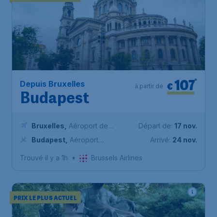
107
*
Depuis Bruxelles
€
à partir de
Budapest
Bruxelles
,
Aéroport de
Départ de:
17 nov.
Bruxelles-National
Budapest
,
Aéroport
Arrivé:
24 nov.
international de Budapest-
Trouvé il y a 1h
•
Brussels Airlines
Ferenc Liszt
PRIX LE PLUS ACTUEL