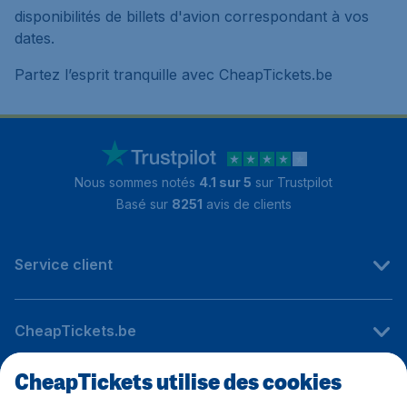
disponibilités de billets d'avion correspondant à vos
dates.
Partez l’esprit tranquille avec CheapTickets.be
Nous sommes notés
4.1 sur 5
sur Trustpilot
Basé sur
8251
avis de clients
Service client
CheapTickets.be
CheapTickets utilise des cookies
Sites internationaux