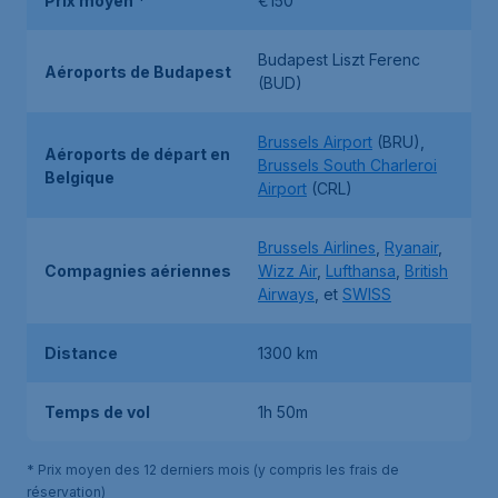
Prix moyen
*
€150
Budapest Liszt Ferenc
Aéroports de Budapest
(BUD)
Brussels Airport
(BRU),
Aéroports de départ en
Brussels South Charleroi
Belgique
Airport
(CRL)
Brussels Airlines
,
Ryanair
,
Compagnies aériennes
Wizz Air
,
Lufthansa
,
British
Airways
, et
SWISS
Distance
1300 km
Temps de vol
1h 50m
* Prix moyen des 12 derniers mois (y compris les frais de
réservation)