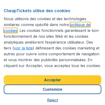
CheapTickets utilise des cookies
Suivez CheapTickets.be
Nous utilisons des cookies et des technologies
similaires comme spécifié dans notre
politique de
cookies
. Les cookies fonctionnels garantissent le bon
fonctionnement de nos sites Web et les cookies
analytiques améliorent l’expérience utilisateur. Des
tiers (
voir la liste
) définissent des cookies marketing et
autres pour suivre votre comportement de navigation
et vous montrer des publicités personnalisées. En
cliquant sur Accepter, vous acceptez tous les cookies.
Déclaration d’accessibilité
Conditions générales
Décharge de responsabilité
Déclaration de confidentialité
Cookies
Accepter
Droits d’auteur © 2026
Customize
Reject