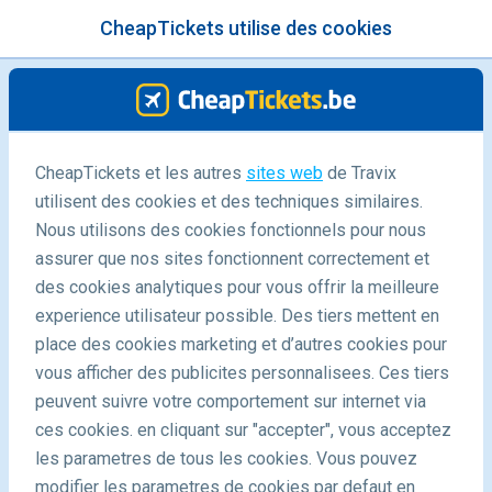
CheapTickets utilise des cookies
menu
/Blog
CheapTickets et les autres
sites web
de Travix
utilisent des cookies et des techniques similaires.
19/01/2025
-
By
Tiny
Nous utilisons des cookies fonctionnels pour nous
assurer que nos sites fonctionnent correctement et
des cookies analytiques pour vous offrir la meilleure
experience utilisateur possible. Des tiers mettent en
place des cookies marketing et d’autres cookies pour
vous afficher des publicites personnalisees. Ces tiers
peuvent suivre votre comportement sur internet via
Découvrez ces îles en Thaïlande pour leurs plages de
ces cookies. en cliquant sur "accepter", vous acceptez
sable blanc et leurs eaux cristallines
les parametres de tous les cookies. Vous pouvez
modifier les parametres de cookies par defaut en