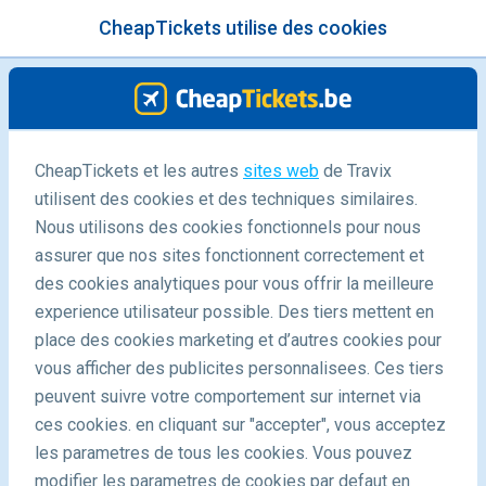
CheapTickets utilise des cookies
menu
/Blog
CheapTickets et les autres
sites web
de Travix
utilisent des cookies et des techniques similaires.
23/01/2025
-
By
Charlotte
Nous utilisons des cookies fonctionnels pour nous
assurer que nos sites fonctionnent correctement et
des cookies analytiques pour vous offrir la meilleure
experience utilisateur possible. Des tiers mettent en
place des cookies marketing et d’autres cookies pour
vous afficher des publicites personnalisees. Ces tiers
peuvent suivre votre comportement sur internet via
Un voyage à travers le paradis thaïlandais : 7 étapes à
ces cookies. en cliquant sur "accepter", vous acceptez
ne pas manquer
les parametres de tous les cookies. Vous pouvez
modifier les parametres de cookies par defaut en