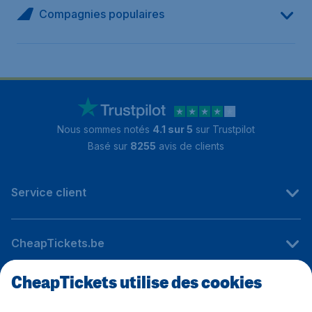
Compagnies populaires
Nous sommes notés
4.1 sur 5
sur Trustpilot
Basé sur
8255
avis de clients
Service client
CheapTickets.be
CheapTickets utilise des cookies
Sites internationaux