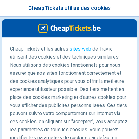
CheapTickets utilise des cookies
menu
/Blog
7 Endroits de vos Films de Noël
CheapTickets et les autres
sites web
de Travix
utilisent des cookies et des techniques similaires.
Préférés
Nous utilisons des cookies fonctionnels pour nous
07/12/2021
-
By
Carola
assurer que nos sites fonctionnent correctement et
des cookies analytiques pour vous offrir la meilleure
experience utilisateur possible. Des tiers mettent en
place des cookies marketing et d’autres cookies pour
vous afficher des publicites personnalisees. Ces tiers
peuvent suivre votre comportement sur internet via
ces cookies. en cliquant sur "accepter", vous acceptez
les parametres de tous les cookies. Vous pouvez
Destinations
Fr Blogs
Découvrez 7 lieux de films de Noël
modifier les parametres de cookies par defaut en