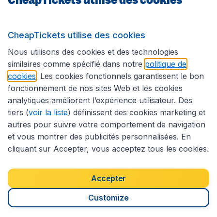
Sites internationaux
CheapTickets utilise des cookies
Suivez CheapTickets.be
Nous utilisons des cookies et des technologies
similaires comme spécifié dans notre
politique de
cookies
. Les cookies fonctionnels garantissent le bon
fonctionnement de nos sites Web et les cookies
analytiques améliorent l’expérience utilisateur. Des
tiers (
voir la liste
) définissent des cookies marketing et
autres pour suivre votre comportement de navigation
et vous montrer des publicités personnalisées. En
cliquant sur Accepter, vous acceptez tous les cookies.
Déclaration d’accessibilité
Conditions générales
Décharge de responsabilité
Déclaration de confidentialité
Cookies
Accepter
Droits d’auteur © 2026
Customize