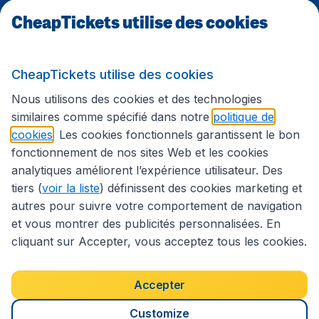
CheapTickets utilise des cookies
Sites internationaux
CheapTickets utilise des cookies
Suivez CheapTickets.be
Nous utilisons des cookies et des technologies
similaires comme spécifié dans notre
politique de
cookies
. Les cookies fonctionnels garantissent le bon
fonctionnement de nos sites Web et les cookies
analytiques améliorent l’expérience utilisateur. Des
tiers (
voir la liste
) définissent des cookies marketing et
autres pour suivre votre comportement de navigation
et vous montrer des publicités personnalisées. En
cliquant sur Accepter, vous acceptez tous les cookies.
Déclaration d’accessibilité
Conditions générales
Décharge de responsabilité
Déclaration de confidentialité
Cookies
Accepter
Droits d’auteur © 2026
Customize