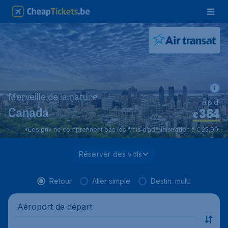
Merveille de la nature
à.p.d.
364
*
Canada
€
*Les prix ne comprennent pas les frais d’administration à € 25,90.
Réserver des vols
Retour
Aller simple
Destin. multi.
Aéroport de départ