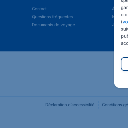
spé
gar
Contact
À propo
coo
Questions fréquentes
Informat
(
voi
Documents de voyage
Jobs
sui
pub
acc
Déclaration d’accessibilité
Conditions g