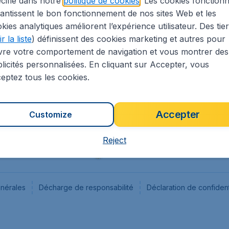
cifié dans notre
politique de cookies
. Les cookies fonctionn
antissent le bon fonctionnement de nos sites Web et les
s
Flugladen.de
kies analytiques améliorent l’expérience utilisateur. Des tie
ion Légale
CheapTickets.ch
r la liste
) définissent des cookies marketing et autres pour
CheapTickets.sg
vre votre comportement de navigation et vous montrer des
CheapTickets.nl
licités personnalisées. En cliquant sur Accepter, vous
eptez tous les cookies.
Accepter
Customize
Reject
énérales
Décharge de responsabilité
Déclaration de confident