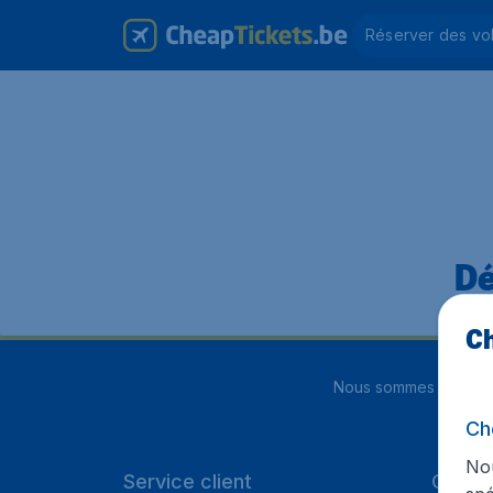
Réserver des vo
Dé
Ch
Nous sommes notés
4
Ch
Nou
Service client
Cheap