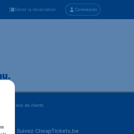
Gérer la réservation
Connexion
nu.
ur
8252
avis de clients
me
Suivez CheapTickets.be