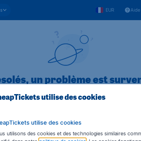
ls
EUR
Aide
solés, un problème est surve
eapTickets utilise des cookies
.1 sur 5
sur Trustpilot
Basé s
eapTickets utilise des cookies
s utilisons des cookies et des technologies similaires com
Tickets.be
Sites internationaux