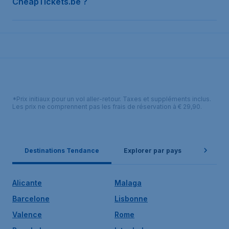
CheapTickets.be ?
*Prix initiaux pour un vol aller-retour. Taxes et suppléments inclus.
Les prix ne comprennent pas les frais de réservation à € 29,90.
Destinations Tendance
Explorer par pays
Itinéra
Alicante
Malaga
Barcelone
Lisbonne
Valence
Rome