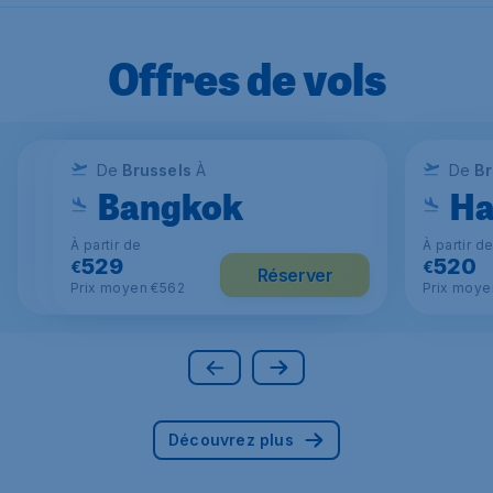
Offres de vols
De
De
Brussels
De
Brussels
Brussels
À
À
À
De
Br
Milan
Tirana
Bangkok
Ha
À partir de
À partir de
À partir de
À partir d
39
143
529
520
€
€
€
€
Réserver
Réserver
Réserver
Prix moyen €95
Prix moyen €129
Prix moyen €562
Prix moye
Découvrez plus