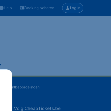
Help
Boeking beheren
Log in
.
264
klantbeoordelingen
Volg CheapTickets.be