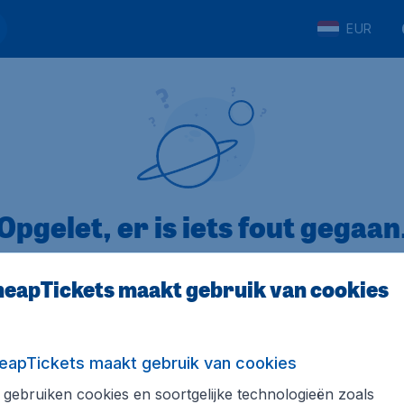
EUR
Opgelet, er is iets fout gegaan
eapTickets maakt gebruik van cookies
op Trustpilot
Op basis van
8
eapTickets maakt gebruik van cookies
gebruiken cookies en soortgelijke technologieën zoals
Tickets.be
Internationale sites