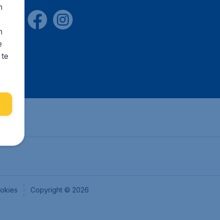
n
s
n
e
 te
okies
Copyright © 2026