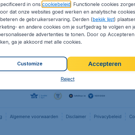
pecificeerd in ons
cookiebeleid
. Functionele cookies zorge
eaptickets.be
Flugladen.de
oor dat onze websites goed werken en analytische cookie
he informatie
CheapTickets.ch
beteren de gebruikerservaring. Derden (
bekijk lijst
) plaatse
CheapTickets.nl
keting- en andere cookies om je surfgedrag te volgen en j
ersonaliseerde advertenties te tonen. Door op Accepteren
es
CheapTickets.sg
kken, ga je akkoord met alle cookies.
Accepteren
Customize
Reject
ng
Algemene voorwaarden
Disclaimer
Privacybeleid
Co