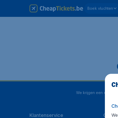
Boek vluchten
Ch
We krijgen een
4.1 uit 5
Ch
We 
Klantenservice
Cheap