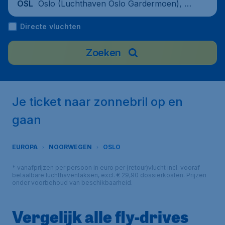
Oslo (Luchthaven Oslo Gardermoen), No
OSL
rway
Directe vluchten
Zoeken
Je ticket naar zonnebril op en
gaan
EUROPA
NOORWEGEN
OSLO
* vanafprijzen per persoon in euro per (retour)vlucht incl. vooraf
betaalbare luchthaventaksen, excl. € 29,90 dossierkosten. Prijzen
onder voorbehoud van beschikbaarheid.
Vergelijk alle fly-drives