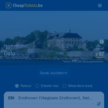
Noorwegen
vanaf
87
*
Oslo
€
*excl. € 25,90 dossierkosten.
Boek vluchten
Retour
Enkele reis
Meerdere best.
Eindhoven (Vliegbasis Eindhoven), Nethe
EIN
rlands