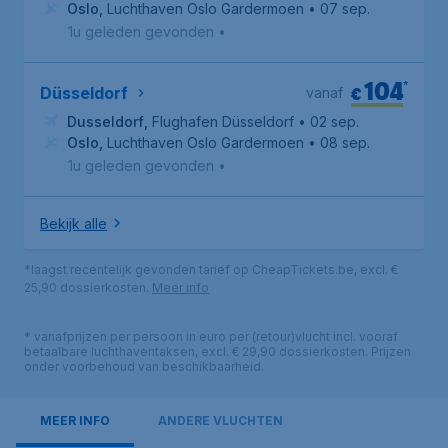
Oslo
,
Luchthaven Oslo Gardermoen
• 07 sep.
1u geleden gevonden
•
104
*
€
Düsseldorf
vanaf
Dusseldorf
,
Flughafen Düsseldorf
• 02 sep.
Oslo
,
Luchthaven Oslo Gardermoen
• 08 sep.
1u geleden gevonden
•
Bekijk alle
*laagst recentelijk gevonden tarief op CheapTickets.be, excl. €
25,90 dossierkosten.
Meer info
* vanafprijzen per persoon in euro per (retour)vlucht incl. vooraf
betaalbare luchthaventaksen, excl. € 29,90 dossierkosten. Prijzen
onder voorbehoud van beschikbaarheid.
MEER INFO
ANDERE VLUCHTEN